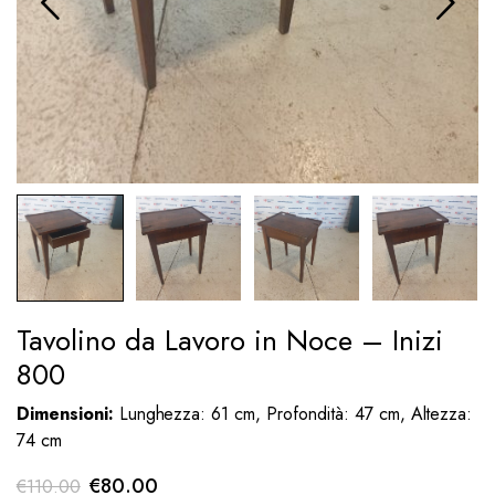
Tavolino da Lavoro in Noce – Inizi
800
Dimensioni:
Lunghezza: 61 cm, Profondità: 47 cm, Altezza:
74 cm
Il
Il
€
80.00
€
110.00