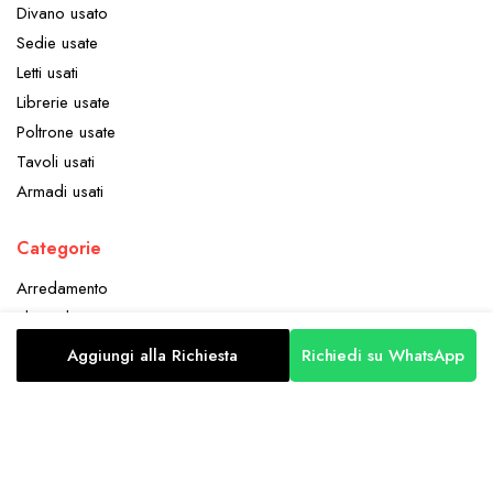
Divano usato
Sedie usate
Letti usati
Librerie usate
Poltrone usate
Tavoli usati
Armadi usati
Categorie
Arredamento
Elettrodomestici
Oggettistica
Aggiungi alla Richiesta
Richiedi su WhatsApp
STORE
CERCA
ACCOUNT
CATEGORIE