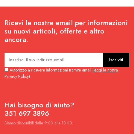
era:
è:
era:
è:
€380.00.
€190.00.
€200.00.
€100.00
Ricevi le nostre email per informazioni
su nuovi articoli, offerte e altro
ancora.
Iscriviti
Autorizzo a ricevere informazioni tramite email (
leggi la nostra
Privacy Policy
)
Hai bisogno di aiuto?
351 697 3896
Siamo disponibili dalle 9:00 alle 18:00.