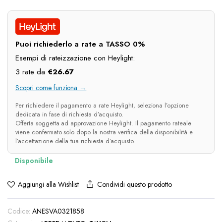
prezzo
prezzo
originale
attuale
era:
è:
Puoi richiederlo a rate a TASSO 0%
€110.00.
€80.00.
Esempi di rateizzazione con Heylight:
3 rate da
€
26.67
Scopri come funziona →
Per richiedere il pagamento a rate Heylight, seleziona l’opzione
dedicata in fase di richiesta d’acquisto.
Offerta soggetta ad approvazione Heylight. Il pagamento rateale
viene confermato solo dopo la nostra verifica della disponibilità e
l’accettazione della tua richiesta d’acquisto.
Condividi questo prodotto
Aggiungi alla Wishlist
Codice:
ANESVA0321858