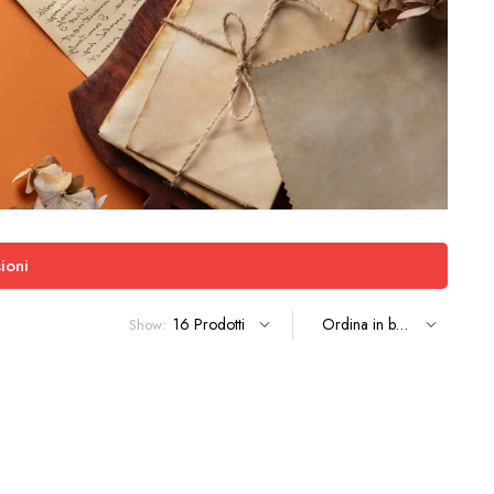
ioni
Show: