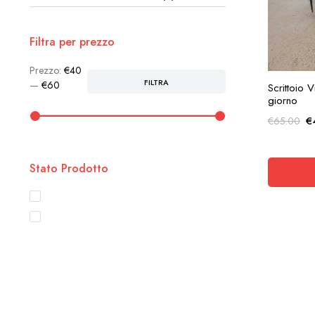
Filtra per prezzo
Prezzo:
€40
AG
FILTRA
Prezzo
Prezzo
—
€60
Scrittoio 
Min
Max
giorno
Il
€
€
65.00
p
or
er
Stato Prodotto
€
Disponibile
In Sconto