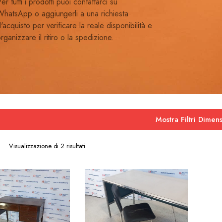
er tutti i prodotti puoi contattarci su
hatsApp o aggiungerli a una richiesta
'acquisto per verificare la reale disponibilità e
rganizzare il ritiro o la spedizione.
Mostra Filtri Dimens
Ordina
Visualizzazione di 2 risultati
in
base
al
più
recente