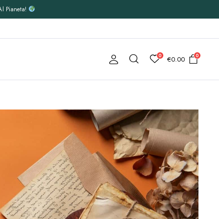
Al Pianeta!
0
0
€
0.00