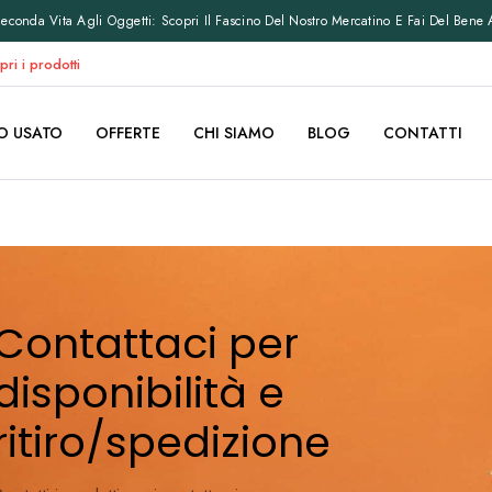
conda Vita Agli Oggetti: Scopri Il Fascino Del Nostro Mercatino E Fai Del Bene 
pri i prodotti
O USATO
OFFERTE
CHI SIAMO
BLOG
CONTATTI
Contattaci per
disponibilità e
ritiro/spedizione