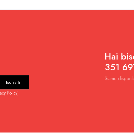
Hai bis
351 69
Siamo disponib
Iscriviti
vacy Policy
)