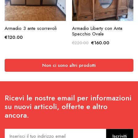
AGGIUNGI ALLA
AGGIUNGI ALLA
Armadio 3 ante scorrevoli
Armadio Liberty con Anta
RICHIESTA
RICHIESTA
Specchio Ovale
€
120.00
Il
Il
€
160.00
€
220.00
prezzo
prezzo
originale
attuale
era:
è:
Non ci sono altri prodotti
€220.00.
€160.00.
Ricevi le nostre email per informazioni
su nuovi articoli, offerte e altro
ancora.
Iscriviti