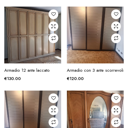
zzo
zzo
x
AGGIUNGI ALLA
AGGIUNGI ALLA
Armadio 12 ante laccato
Armadio con 3 ante scorrevoli
RICHIESTA
RICHIESTA
€
130.00
€
120.00