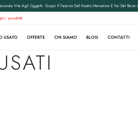
conda Vita Agli Oggetti: Scopri Il Fascino Del Nostro Mercatino E Fai Del Bene 
pri i prodotti
O USATO
OFFERTE
CHI SIAMO
BLOG
CONTATTI
USATI