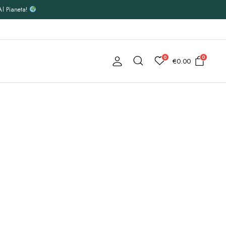
Al Pianeta!
0
0
€
0.00