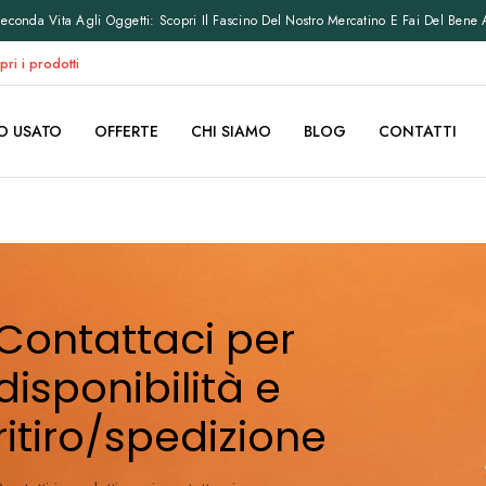
conda Vita Agli Oggetti: Scopri Il Fascino Del Nostro Mercatino E Fai Del Bene 
pri i prodotti
O USATO
OFFERTE
CHI SIAMO
BLOG
CONTATTI
Contattaci per
disponibilità e
ritiro/spedizione