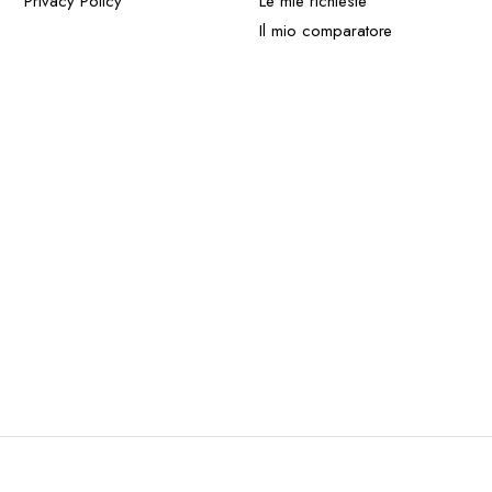
Privacy Policy
Le mie richieste
Il mio comparatore