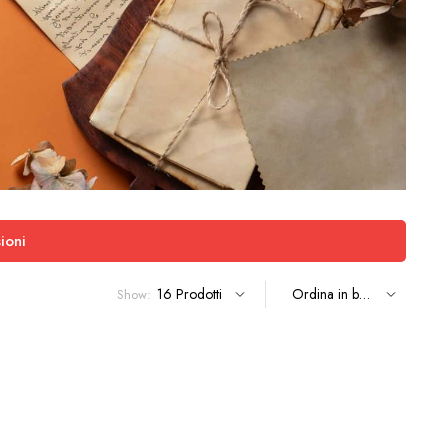
ioni
Show: