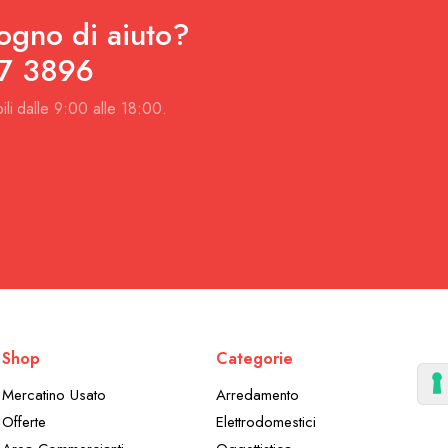
ogno di aiuto?
7 3896
ili dalle 9:00 alle 18:00.
Shop
Categorie
Mercatino Usato
Arredamento
Offerte
Elettrodomestici