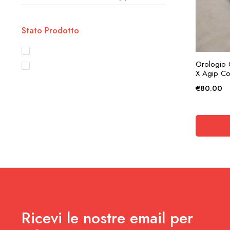
Stato Prodotto
Disponibile
AG
Orologio 
In Sconto
X Agip C
€
80.00
Ricevi le nostre email per