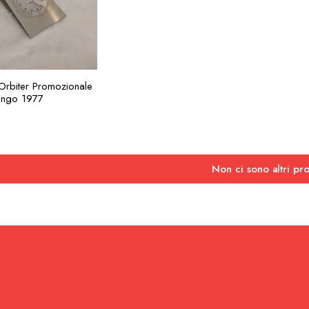
GIUNGI ALLA
Orbiter Promozionale
RICHIESTA
ongo 1977
Non ci sono altri pro