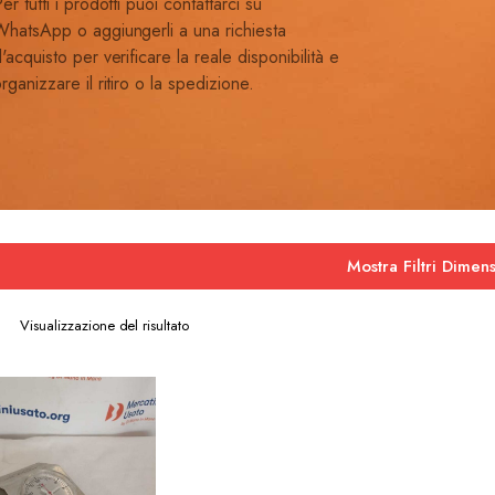
er tutti i prodotti puoi contattarci su
hatsApp o aggiungerli a una richiesta
'acquisto per verificare la reale disponibilità e
rganizzare il ritiro o la spedizione.
Mostra Filtri Dimens
Visualizzazione del risultato