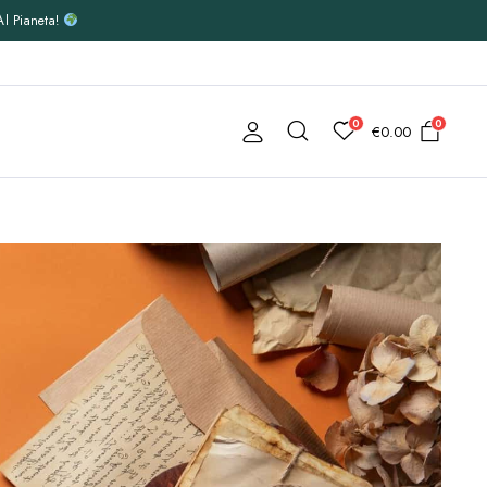
Al Pianeta!
0
0
€
0.00