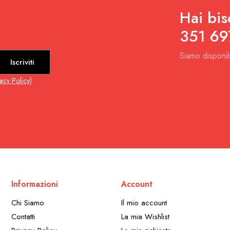
Hai bis
351 69
Siamo disponib
Iscriviti
vacy Policy
)
Informazioni
Account
Chi Siamo
Il mio account
Contatti
La mia Wishlist