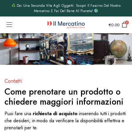
Dai Una Seconda Vita Agli Oggetti: Scopri Il Fascino Del Nostro
Mercatino E Fai Del Bene Al Pianeta!
0
€
0.00
Contatti
Come prenotare un prodotto o
chiedere maggiori informazioni
Puoi fare una
richiesta di acquisto
inserendo tutti i prodotti
che desideri, in modo da verificare la disponibilità effettiva e
prenotarli per te.