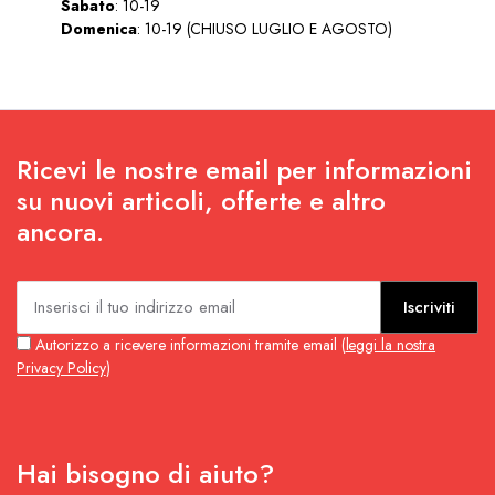
Sabato
: 10-19
Domenica
: 10-19 (CHIUSO LUGLIO E AGOSTO)
Ricevi le nostre email per informazioni
su nuovi articoli, offerte e altro
ancora.
Iscriviti
Autorizzo a ricevere informazioni tramite email (
leggi la nostra
Privacy Policy
)
Hai bisogno di aiuto?