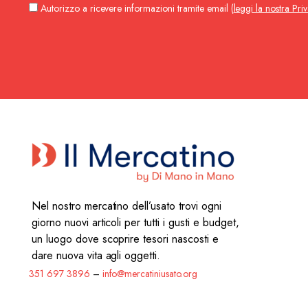
Autorizzo a ricevere informazioni tramite email (
leggi la nostra Pri
Nel nostro mercatino dell’usato trovi ogni
giorno nuovi articoli per tutti i gusti e budget,
un luogo dove scoprire tesori nascosti e
dare nuova vita agli oggetti.
351 697 3896
–
info@mercatiniusato.org