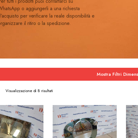
er tutti i prodotti puoi contattarci su
hatsApp o aggiungerli a una richiesta
'acquisto per verificare la reale disponibilità e
rganizzare il ritiro o la spedizione.
Mostra Filtri Dimens
Ordina
Visualizzazione di 8 risultati
in
base
al
più
recente