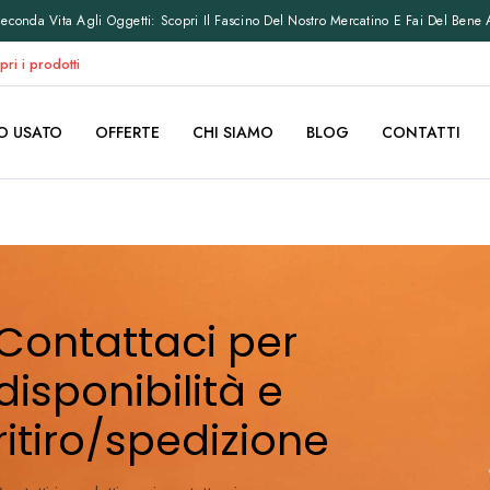
conda Vita Agli Oggetti: Scopri Il Fascino Del Nostro Mercatino E Fai Del Bene 
pri i prodotti
O USATO
OFFERTE
CHI SIAMO
BLOG
CONTATTI
Contattaci per
disponibilità e
ritiro/spedizione