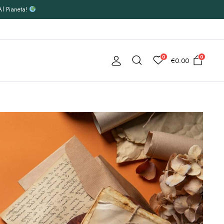
Al Pianeta!
0
0
€
0.00