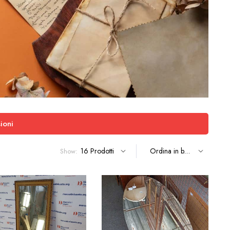
ioni
Show: