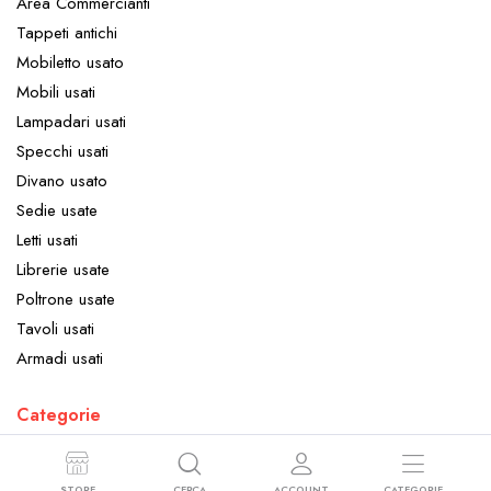
Area Commercianti
Tappeti antichi
Mobiletto usato
Mobili usati
Lampadari usati
Specchi usati
Divano usato
Sedie usate
Letti usati
Librerie usate
Poltrone usate
Tavoli usati
Armadi usati
Categorie
Arredamento
Elettrodomestici
STORE
CERCA
ACCOUNT
CATEGORIE