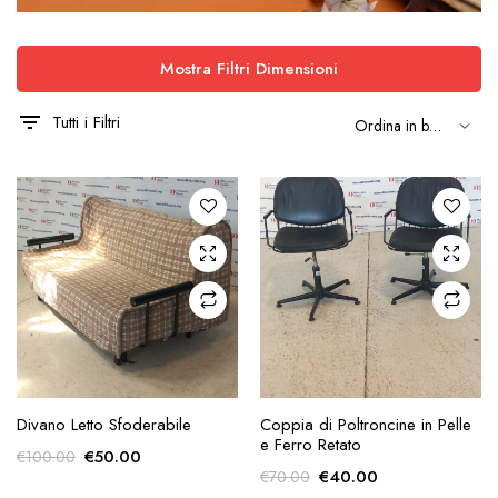
Mostra Filtri Dimensioni
Tutti i Filtri
AGGIUNGI ALLA
AGGIUNGI ALLA
Divano Letto Sfoderabile
Coppia di Poltroncine in Pelle
RICHIESTA
RICHIESTA
e Ferro Retato
Il
Il
€
50.00
€
100.00
Il
Il
€
40.00
€
70.00
prezzo
prezzo