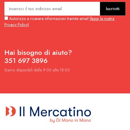
Iscriviti
Autorizzo a ricevere informazioni tramite email (
leggi la nostra
Privacy Policy
)
Hai bisogno di aiuto?
351 697 3896
Siamo disponibili dalle 9:00 alle 18:00.