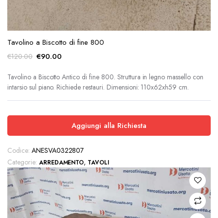
Tavolino a Biscotto di fine 800
Il
Il
€
90.00
€
120.00
prezzo
prezzo
originale
attuale
Tavolino a Biscotto Antico di fine 800. Struttura in legno massello con
intarsio sul piano. Richiede restauri. Dimensioni: 110x62xh59 cm.
era:
è:
€120.00.
€90.00.
Aggiungi alla Richiesta
Codice:
ANESVA0322807
Categorie:
,
ARREDAMENTO
TAVOLI