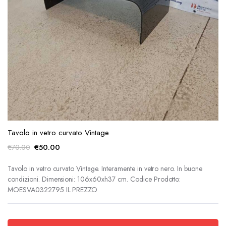
Tavolo in vetro curvato Vintage
Il
Il
€
50.00
€
70.00
prezzo
prezzo
originale
attuale
Tavolo in vetro curvato Vintage. Interamente in vetro nero. In buone
condizioni. Dimensioni: 106x60xh37 cm. Codice Prodotto:
era:
è:
MOESVA0322795 IL PREZZO
€70.00.
€50.00.