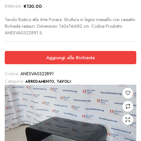
Il
Il
€
130.00
€
180.00
prezzo
prezzo
originale
attuale
Tavolo Rustico stile Arte Povera. Struttura in legno massello con cassetto.
Richiede restauri. Dimensioni: 140x74xh82 cm. Codice Prodotto:
era:
è:
ANESVA0322891 IL
€180.00.
€130.00.
Aggiungi alla Richiesta
Codice:
ANESVA0322891
Categorie:
,
ARREDAMENTO
TAVOLI