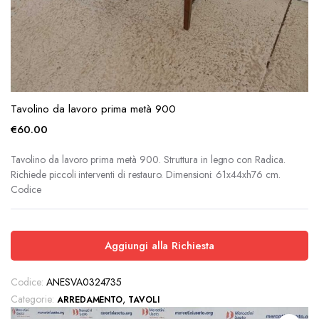
zzo
zzo
x
Tavolino da lavoro prima metà 900
€
60.00
Tavolino da lavoro prima metà 900. Struttura in legno con Radica.
Richiede piccoli interventi di restauro. Dimensioni: 61x44xh76 cm.
Codice
Aggiungi alla Richiesta
Codice:
ANESVA0324735
Categorie:
,
ARREDAMENTO
TAVOLI