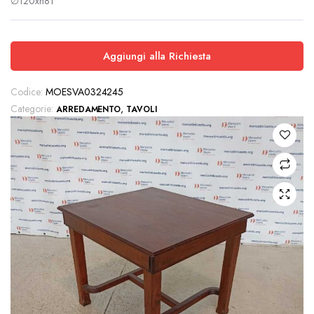
∅120xh81
Aggiungi alla Richiesta
Codice:
MOESVA0324245
Categorie:
,
ARREDAMENTO
TAVOLI