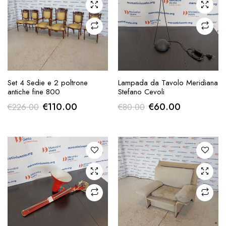
AGGIUNGI ALLA
AGGIUNGI ALLA
Set 4 Sedie e 2 poltrone
Lampada da Tavolo Meridiana
RICHIESTA
RICHIESTA
antiche fine 800
Stefano Cevoli
Il
Il
Il
Il
€
110.00
€
60.00
€
226.00
€
80.00
prezzo
prezzo
prezzo
prezzo
originale
attuale
originale
attuale
era:
è:
era:
è:
€226.00.
€110.00.
€80.00.
€60.00.