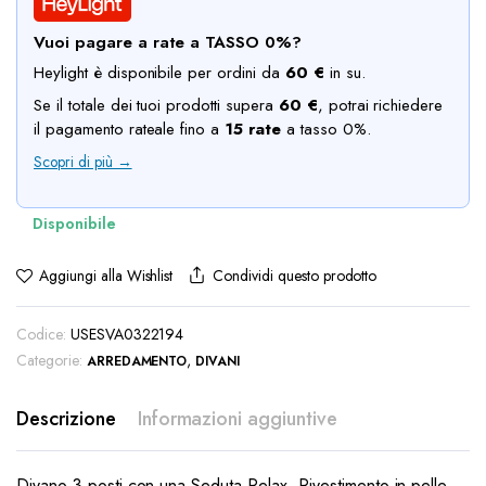
era:
è:
Vuoi pagare a rate a TASSO 0%?
€66.00.
€50.00.
Heylight è disponibile per ordini da
60 €
in su.
Se il totale dei tuoi prodotti supera
60 €
, potrai richiedere
il pagamento rateale fino a
15 rate
a tasso 0%.
Scopri di più →
Condividi questo prodotto
Aggiungi alla Wishlist
Codice:
USESVA0322194
Categorie:
,
ARREDAMENTO
DIVANI
Descrizione
Informazioni aggiuntive
Divano 3 posti con una Seduta Relax. Rivestimento in pelle.