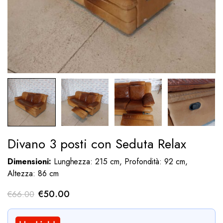
Divano 3 posti con Seduta Relax
Dimensioni:
Lunghezza: 215 cm, Profondità: 92 cm,
Altezza: 86 cm
Il
Il
€
50.00
€
66.00
prezzo
prezzo
originale
attuale