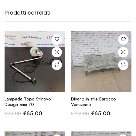
Prodotti correlati
AGGIUNGI ALLA
AGGIUNGI ALLA
Lampada Topo Stilnovo
Divano in stile Barocco
RICHIESTA
RICHIESTA
Design anni 70
Veneziano
Il
Il
Il
Il
€
65.00
€
65.00
€
90.00
€
122.00
prezzo
prezzo
prezzo
prezzo
originale
attuale
originale
attuale