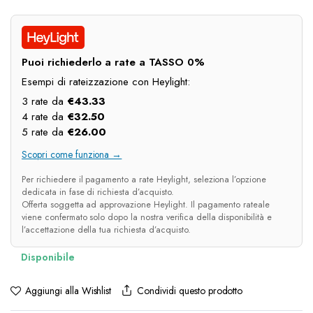
prezzo
prezzo
originale
attuale
era:
è:
Puoi richiederlo a rate a TASSO 0%
€184.00.
€130.00.
Esempi di rateizzazione con Heylight:
3 rate da
€
43.33
4 rate da
€
32.50
5 rate da
€
26.00
Scopri come funziona →
Per richiedere il pagamento a rate Heylight, seleziona l’opzione
dedicata in fase di richiesta d’acquisto.
Offerta soggetta ad approvazione Heylight. Il pagamento rateale
viene confermato solo dopo la nostra verifica della disponibilità e
l’accettazione della tua richiesta d’acquisto.
Condividi questo prodotto
Aggiungi alla Wishlist