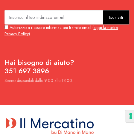
Iscriviti
Autorizzo a ricevere informazioni tramite email (
leggi la nostra
Privacy Policy
)
Hai bisogno di aiuto?
351 697 3896
Siamo disponibili dalle 9:00 alle 18:00.