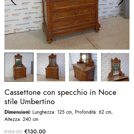
Cassettone con specchio in Noce
stile Umbertino
Dimensioni:
Lunghezza: 125 cm, Profondità: 62 cm,
Altezza: 240 cm
Il
Il
€
130.00
€
184.00