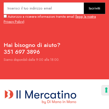
Iscriviti
Autorizzo a ricevere informazioni tramite email (
leggi la nostra
Privacy Policy
)
Hai bisogno di aiuto?
351 697 3896
Siamo disponibili dalle 9:00 alle 18:00.