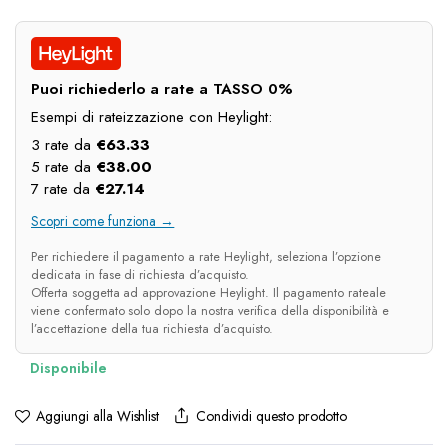
prezzo
prezzo
originale
attuale
era:
è:
Puoi richiederlo a rate a TASSO 0%
€380.00.
€190.00.
Esempi di rateizzazione con Heylight:
3 rate da
€
63.33
5 rate da
€
38.00
7 rate da
€
27.14
Scopri come funziona →
Per richiedere il pagamento a rate Heylight, seleziona l’opzione
dedicata in fase di richiesta d’acquisto.
Offerta soggetta ad approvazione Heylight. Il pagamento rateale
viene confermato solo dopo la nostra verifica della disponibilità e
l’accettazione della tua richiesta d’acquisto.
Condividi questo prodotto
Aggiungi alla Wishlist