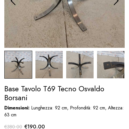
Base Tavolo T69 Tecno Osvaldo
Borsani
Dimensioni:
Lunghezza: 92 cm, Profondità: 92 cm, Altezza:
63 cm
Il
Il
€
190.00
€
380.00