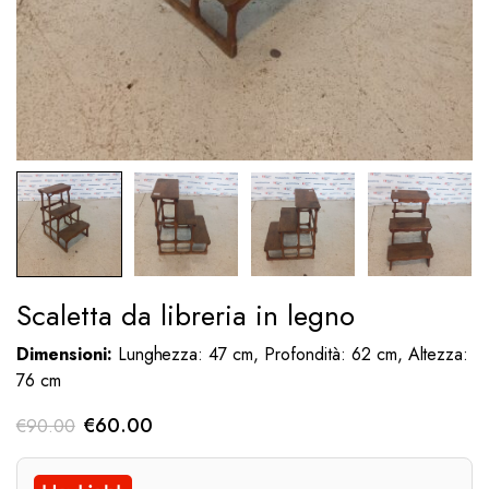
Scaletta da libreria in legno
Dimensioni:
Lunghezza: 47 cm, Profondità: 62 cm, Altezza:
76 cm
Il
Il
€
60.00
€
90.00
prezzo
prezzo
originale
attuale