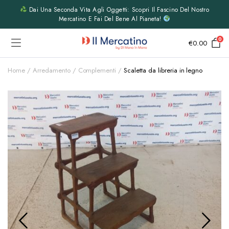
Dai Una Seconda Vita Agli Oggetti: Scopri Il Fascino Del Nostro
Mercatino E Fai Del Bene Al Pianeta!
0
€
0.00
Home
Arredamento
Complementi
Scaletta da libreria in legno