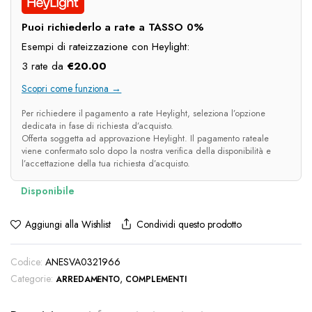
era:
è:
Puoi richiederlo a rate a TASSO 0%
€90.00.
€60.00.
Esempi di rateizzazione con Heylight:
3 rate da
€
20.00
Scopri come funziona →
Per richiedere il pagamento a rate Heylight, seleziona l’opzione
dedicata in fase di richiesta d’acquisto.
Offerta soggetta ad approvazione Heylight. Il pagamento rateale
viene confermato solo dopo la nostra verifica della disponibilità e
l’accettazione della tua richiesta d’acquisto.
Condividi questo prodotto
Aggiungi alla Wishlist
Codice:
ANESVA0321966
Categorie:
,
ARREDAMENTO
COMPLEMENTI