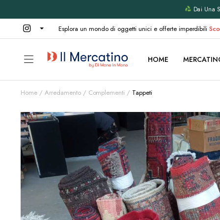
Dai Una Se
Esplora un mondo di oggetti unici e offerte imperdibili
Sco
HOME
MERCATIN
Home
Arredamento
Complementi
Tappeti