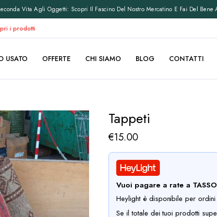
conda Vita Agli Oggetti: Scopri Il Fascino Del Nostro Mercatino E Fai Del Bene 
pri i prodotti
O USATO
OFFERTE
CHI SIAMO
BLOG
CONTATTI
Tappeti
€
15.00
Vuoi pagare a rate a TASS
Heylight è disponibile per ordin
Se il totale dei tuoi prodotti sup