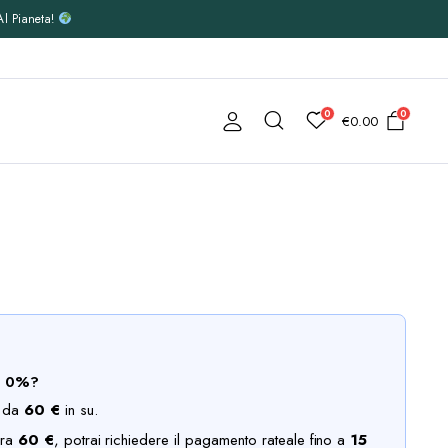
Al Pianeta!
0
0
€
0.00
O 0%?
i da
60 €
in su.
era
60 €
, potrai richiedere il pagamento rateale fino a
15