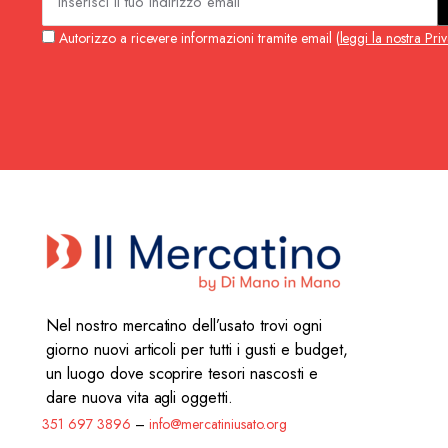
Autorizzo a ricevere informazioni tramite email (
leggi la nostra Pri
Nel nostro mercatino dell’usato trovi ogni
giorno nuovi articoli per tutti i gusti e budget,
un luogo dove scoprire tesori nascosti e
dare nuova vita agli oggetti.
351 697 3896
–
info@mercatiniusato.org