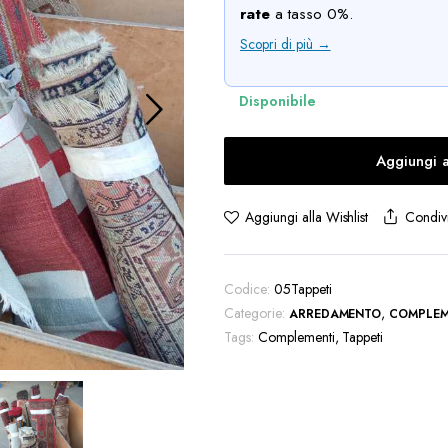
rate
a tasso 0%.
Scopri di più →
Aggiungi a
Condivi
Aggiungi alla Wishlist
Codice:
05Tappeti
Categorie:
,
ARREDAMENTO
COMPLEM
Tags:
Complementi
,
Tappeti