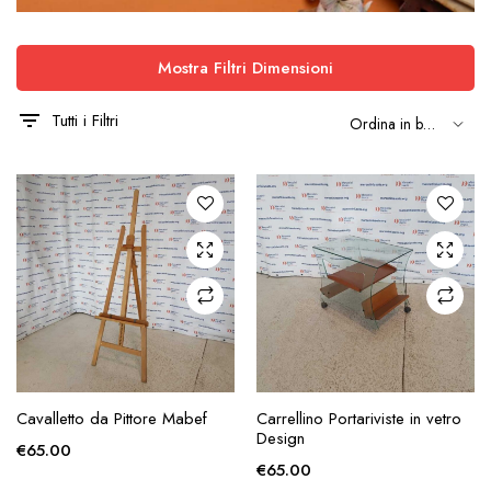
Mostra Filtri Dimensioni
Tutti i Filtri
AGGIUNGI ALLA
AGGIUNGI ALLA
Cavalletto da Pittore Mabef
Carrellino Portariviste in vetro
RICHIESTA
RICHIESTA
Design
€
65.00
€
65.00