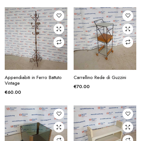
zzo
zzo
x
AGGIUNGI ALLA
AGGIUNGI ALLA
Appendiabiti in Ferro Battuto
Carrellino Rede di Guzzini
RICHIESTA
RICHIESTA
Vintage
€
70.00
€
60.00