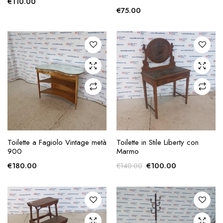
€
110.00
€
75.00
AGGIUNGI ALLA
AGGIUNGI ALLA
Toilette a Fagiolo Vintage metà
Toilette in Stile Liberty con
RICHIESTA
RICHIESTA
900
Marmo
Il
Il
€
180.00
€
100.00
€
140.00
prezzo
prezzo
originale
attuale
era:
è:
€140.00.
€100.00.