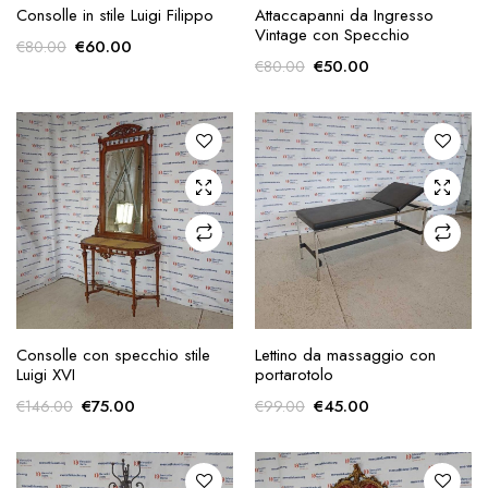
AGGIUNGI ALLA
AGGIUNGI ALLA
Consolle in stile Luigi Filippo
Attaccapanni da Ingresso
RICHIESTA
RICHIESTA
Vintage con Specchio
Il
Il
€
60.00
€
80.00
Il
Il
€
50.00
€
80.00
prezzo
prezzo
prezzo
prezzo
originale
attuale
originale
attuale
era:
è:
era:
è:
€80.00.
€60.00.
€80.00.
€50.00.
AGGIUNGI ALLA
AGGIUNGI ALLA
Consolle con specchio stile
Lettino da massaggio con
RICHIESTA
RICHIESTA
Luigi XVI
portarotolo
Il
Il
Il
Il
€
75.00
€
45.00
€
146.00
€
99.00
prezzo
prezzo
prezzo
prezzo
originale
attuale
originale
attuale
era:
è:
era:
è: