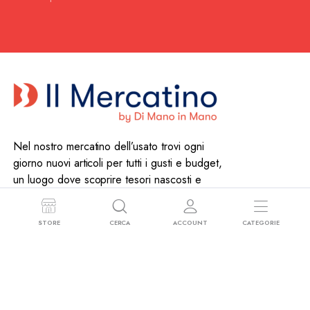
Nel nostro mercatino dell’usato trovi ogni
giorno nuovi articoli per tutti i gusti e budget,
un luogo dove scoprire tesori nascosti e
dare nuova vita agli oggetti.
351 697 3896
–
info@mercatiniusato.org
STORE
CERCA
ACCOUNT
CATEGORIE
Informazioni
Chi Siamo
Contatti