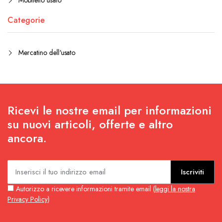
Mobiletto usato
Categorie
Mercatino dell'usato
Ricevi le nostre email per informazioni
su nuovi articoli, offerte e altro
ancora.
Iscriviti
Autorizzo a ricevere informazioni tramite email (
leggi la nostra
Privacy Policy
)