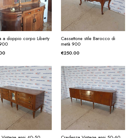
AGGIUNGI ALLA
AGGIUNGI ALLA
na a doppio corpo Liberty
Cassettone stile Barocco di
RICHIESTA
RICHIESTA
 900
metà 900
.00
€
250.00
AGGIUNGI ALLA
AGGIUNGI ALLA
Vintage anni 40-50
Credenza Vintage anni 50-60