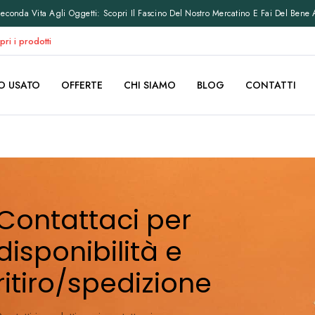
conda Vita Agli Oggetti: Scopri Il Fascino Del Nostro Mercatino E Fai Del Bene 
pri i prodotti
O USATO
OFFERTE
CHI SIAMO
BLOG
CONTATTI
Contattaci per
disponibilità e
ritiro/spedizione