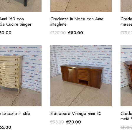
GIUNGI ALLA
AGGIUNGI ALLA
 Anni ’60 con
Credenza in Noce con Ante
Crede
RICHIESTA
RICHIESTA
da Cucire Singer
Intagliate
masse
Il
Il
Il
60.00
€
80.00
€
120.00
€
75.0
rezzo
prezzo
prezzo
prezzo
iginale
attuale
originale
attuale
a:
è:
era:
è:
80.00.
€60.00.
€120.00.
€80.00.
GIUNGI ALLA
AGGIUNGI ALLA
 Laccato in stile
Sideboard Vintage anni 80
Crede
RICHIESTA
RICHIESTA
metà
Il
Il
€
70.00
€
98.00
Il
65.00
€
180.
prezzo
prezzo