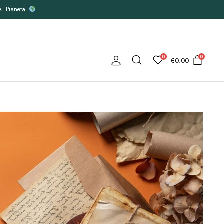
Al Pianeta!
0
0
€
0.00