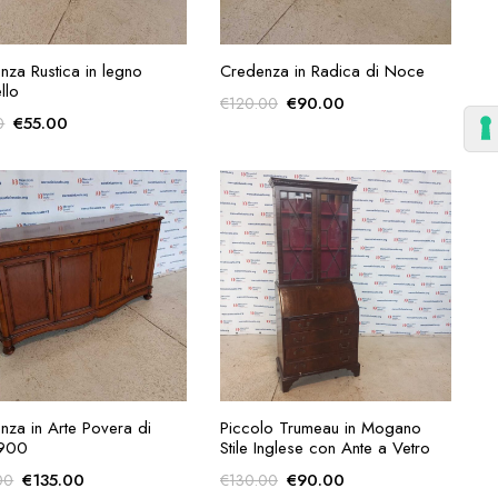
AGGIUNGI ALLA
AGGIUNGI ALLA
nza Rustica in legno
Credenza in Radica di Noce
RICHIESTA
RICHIESTA
llo
Il
Il
€
90.00
€
120.00
Il
Il
€
55.00
0
prezzo
prezzo
prezzo
prezzo
originale
attuale
originale
attuale
era:
è:
era:
è:
€120.00.
€90.00.
€75.00.
€55.00.
AGGIUNGI ALLA
AGGIUNGI ALLA
nza in Arte Povera di
Piccolo Trumeau in Mogano
RICHIESTA
RICHIESTA
 900
Stile Inglese con Ante a Vetro
Il
Il
Il
Il
€
135.00
€
90.00
00
€
130.00