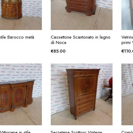
GIUNGI ALLA
AGGIUNGI ALLA
 stile Barocco metà
Cassettone Scantonato in legno
Vetri
RICHIESTA
RICHIESTA
di Noce
primi
€
85.00
€
110
GIUNGI ALLA
AGGIUNGI ALLA
ttoriana in stile
Secretaire Scrittoio Vintage
Comò 