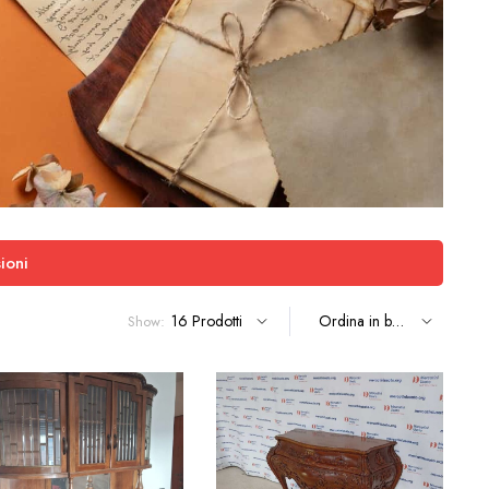
ioni
Show: