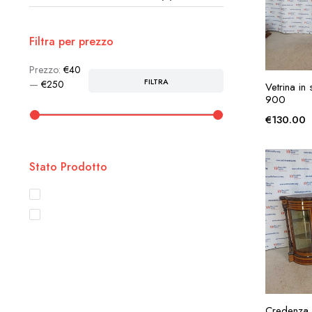
Filtra per prezzo
Prezzo:
€40
AG
FILTRA
Prezzo
Prezzo
—
€250
Vetrina in
Min
Max
900
€
130.00
Stato Prodotto
Disponibile
In Sconto
AG
Credenza Vi