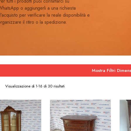
er tutti i prodotti puoi contattarci su
hatsApp o aggiungerli a una richiesta
'acquisto per verificare la reale disponibilità e
rganizzare il ritiro o la spedizione.
Mostra Filtri Dimens
Ordina
Visualizzazione di 1-16 di 30 risultati
in
base
al
più
recente