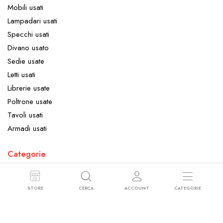
Mobili usati
Lampadari usati
Specchi usati
Divano usato
Sedie usate
Letti usati
Librerie usate
Poltrone usate
Tavoli usati
Armadi usati
Categorie
Arredamento
Elettrodomestici
STORE
CERCA
ACCOUNT
CATEGORIE
Oggettistica