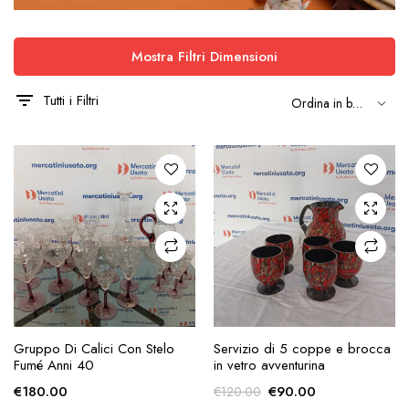
Mostra Filtri Dimensioni
Tutti i Filtri
AGGIUNGI ALLA
AGGIUNGI ALLA
Gruppo Di Calici Con Stelo
Servizio di 5 coppe e brocca
RICHIESTA
RICHIESTA
Fumé Anni 40
in vetro avventurina
Il
Il
€
180.00
€
90.00
€
120.00