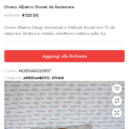
Divano Albatros Brunati da Restaurare
Il
Il
€
125.00
€
250.00
prezzo
prezzo
originale
attuale
Divano Albatros Design Ammannati e Vitelli per Brunati anni 70 da
restaurare. Strutture in metallo, imbottiture rivestite in pelle. Da
era:
è:
€250.00.
€125.00.
Aggiungi alla Richiesta
Codice:
MOESVA0320957
Categorie:
,
ARREDAMENTO
DIVANI