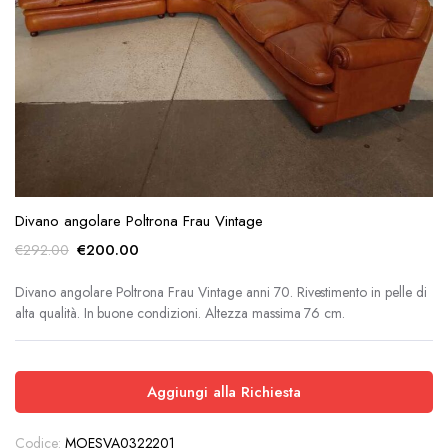
Divano angolare Poltrona Frau Vintage
Il
Il
€
200.00
€
292.00
prezzo
prezzo
originale
attuale
Divano angolare Poltrona Frau Vintage anni 70. Rivestimento in pelle di
alta qualità. In buone condizioni. Altezza massima 76 cm.
era:
è:
€292.00.
€200.00.
Aggiungi alla Richiesta
Codice:
MOESVA0322201