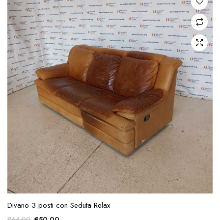
Divano 3 posti con Seduta Relax
Il
Il
€
50.00
€
66.00