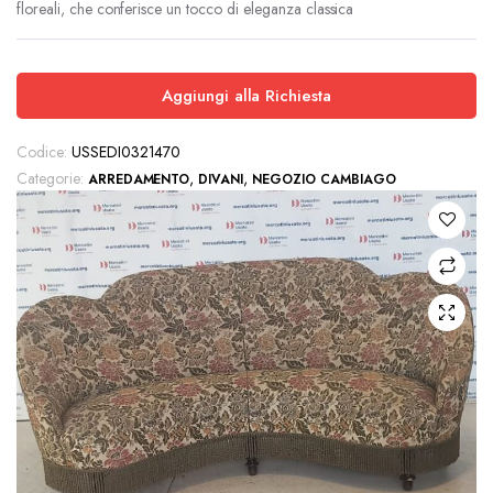
floreali, che conferisce un tocco di eleganza classica
era:
è:
€90.00.
€50.00.
Aggiungi alla Richiesta
Codice:
USSEDI0321470
Categorie:
,
,
ARREDAMENTO
DIVANI
NEGOZIO CAMBIAGO