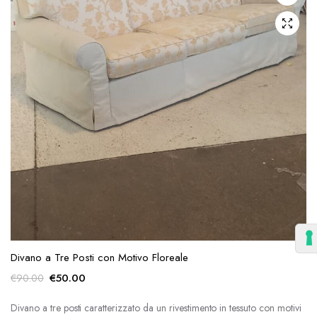
Divano a Tre Posti con Motivo Floreale
Il
Il
€
50.00
€
90.00
prezzo
prezzo
originale
attuale
Divano a tre posti caratterizzato da un rivestimento in tessuto con motivi