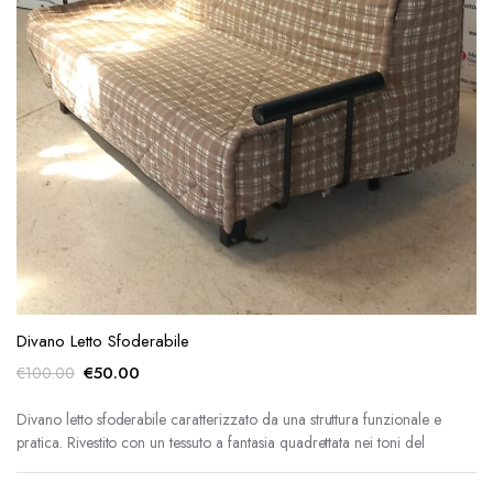
Divano Letto Sfoderabile
Il
Il
€
50.00
€
100.00
prezzo
prezzo
originale
attuale
Divano letto sfoderabile caratterizzato da una struttura funzionale e
pratica. Rivestito con un tessuto a fantasia quadrettata nei toni del
era:
è:
€100.00.
€50.00.