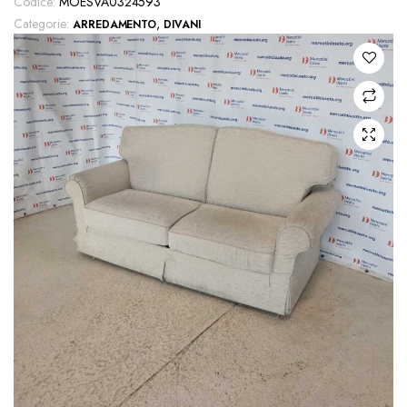
Codice:
MOESVA0324593
Categorie:
,
ARREDAMENTO
DIVANI