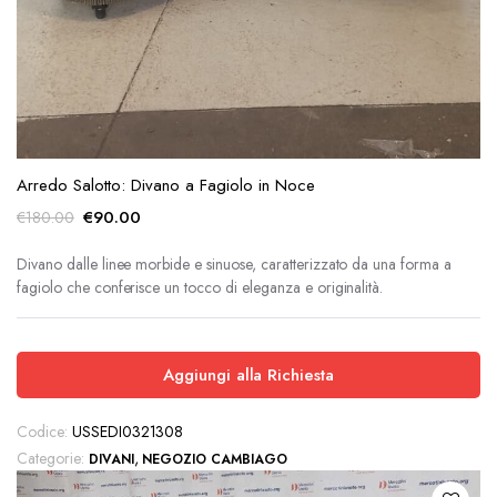
Arredo Salotto: Divano a Fagiolo in Noce
Il
Il
€
90.00
€
180.00
prezzo
prezzo
originale
attuale
Divano dalle linee morbide e sinuose, caratterizzato da una forma a
fagiolo che conferisce un tocco di eleganza e originalità.
era:
è:
€180.00.
€90.00.
Aggiungi alla Richiesta
Codice:
USSEDI0321308
Categorie:
,
DIVANI
NEGOZIO CAMBIAGO