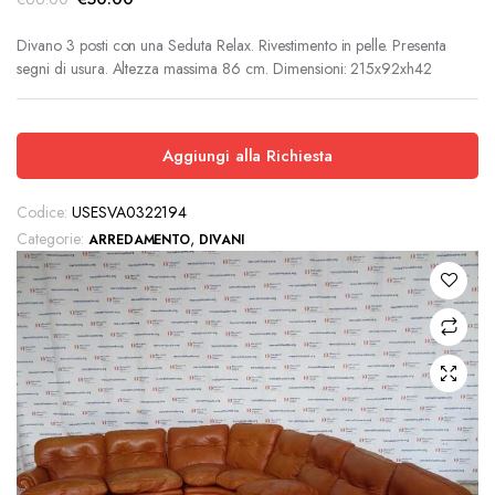
prezzo
prezzo
originale
attuale
Divano 3 posti con una Seduta Relax. Rivestimento in pelle. Presenta
segni di usura. Altezza massima 86 cm. Dimensioni: 215x92xh42
era:
è:
€66.00.
€50.00.
Aggiungi alla Richiesta
Codice:
USESVA0322194
Categorie:
,
ARREDAMENTO
DIVANI