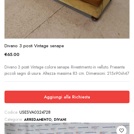
zzo
zzo
x
Divano 3 posti Vintage senape
€
65.00
Divano 3 posti Vintage colore senape. Rivestimento in velluto. Presenta
piccoli segni di usura. Altezza massima 83 cm. Dimensioni: 215x90xh47
Aggiungi alla Richiesta
Codice:
USESVA0324728
Categorie:
,
ARREDAMENTO
DIVANI