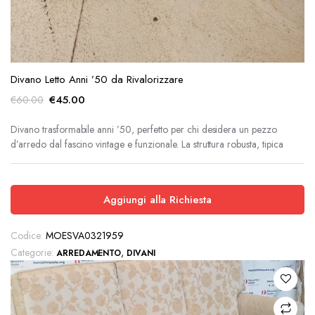
Divano Letto Anni ’50 da Rivalorizzare
Il
Il
€
45.00
€
60.00
prezzo
prezzo
originale
attuale
Divano trasformabile anni ’50, perfetto per chi desidera un pezzo
d’arredo dal fascino vintage e funzionale. La struttura robusta, tipica
era:
è:
€60.00.
€45.00.
Aggiungi alla Richiesta
Codice:
MOESVA0321959
Categorie:
,
ARREDAMENTO
DIVANI