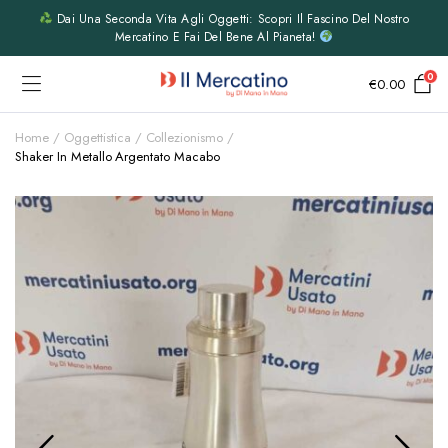
Dai Una Seconda Vita Agli Oggetti: Scopri Il Fascino Del Nostro
Mercatino E Fai Del Bene Al Pianeta!
0
€
0.00
Home
Oggettistica
Collezionismo
Shaker In Metallo Argentato Macabo