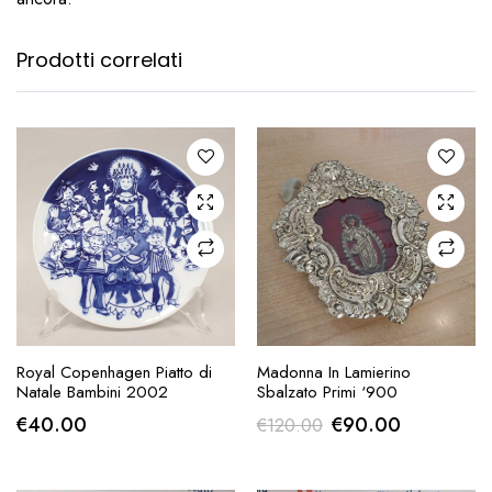
Prodotti correlati
AGGIUNGI ALLA
AGGIUNGI ALLA
Royal Copenhagen Piatto di
Madonna In Lamierino
RICHIESTA
RICHIESTA
Natale Bambini 2002
Sbalzato Primi ‘900
Il
Il
€
40.00
€
90.00
€
120.00
prezzo
prezzo
originale
attuale