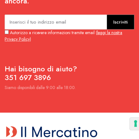
ancora.
Iscriviti
Autorizzo a ricevere informazioni tramite email (
leggi la nostra
Privacy Policy
)
Hai bisogno di aiuto?
351 697 3896
Siamo disponibili dalle 9:00 alle 18:00.