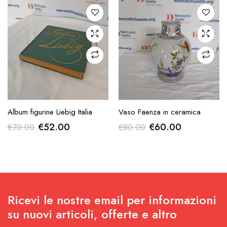
era:
è:
€120.00.
€90.00.
AGGIUNGI ALLA
AGGIUNGI ALLA
Album figurine Liebig Italia
Vaso Faenza in ceramica
RICHIESTA
RICHIESTA
Il
Il
Il
Il
€
52.00
€
60.00
€
70.00
€
80.00
prezzo
prezzo
prezzo
prezzo
originale
attuale
originale
attuale
era:
è:
era:
è:
€70.00.
€52.00.
€80.00.
€60.00.
Ricevi le nostre email per informazioni
su nuovi articoli, offerte e altro