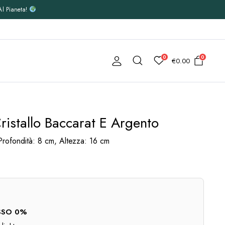
Al Pianeta!
0
0
€
0.00
Cristallo Baccarat E Argento
rofondità: 8 cm, Altezza: 16 cm
TASSO 0%