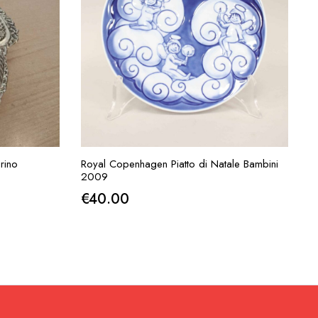
IESTA
AGGIUNGI ALLA RICHIESTA
rino
Royal Copenhagen Piatto di Natale Bambini
2009
€
40.00
.