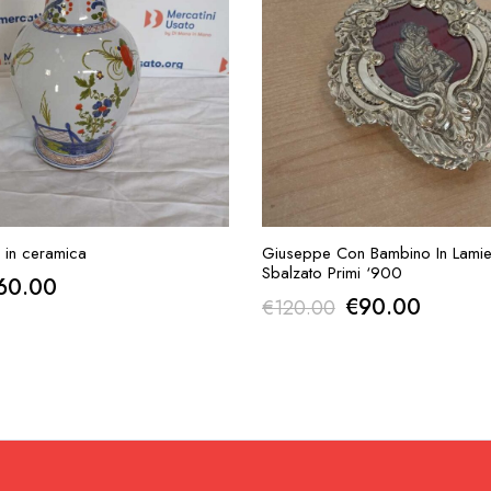
UNGI ALLA RICHIESTA
AGGIUNGI ALLA RICH
 in ceramica
Giuseppe Con Bambino In Lamie
Sbalzato Primi ‘900
Il
60.00
Il
Il
€
90.00
€
120.00
rezzo
prezzo
prezzo
prezzo
iginale
attuale
originale
attuale
a:
è:
era:
è:
80.00.
€60.00.
€120.00.
€90.00