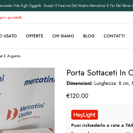
conda Vita Agli Oggetti: Scopri Il Fascino Del Nostro Mercatino E Fai Del Bene 
pri i prodotti
O USATO
OFFERTE
CHI SIAMO
BLOG
CONTATTI
rat E Argento
Porta Sottaceti In 
Dimensioni:
Lunghezza: 8 cm, P
€
120.00
Puoi richiederlo a rate a 