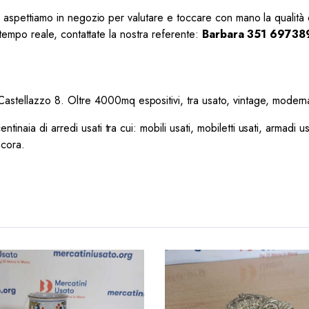
vi aspettiamo in negozio per valutare e toccare con mano la qualità 
n tempo reale, contattate la nostra referente:
Barbara 351 69738
 Castellazzo 8. Oltre 4000mq espositivi, tra usato, vintage, modernari
tinaia di arredi usati tra cui: mobili usati, mobiletti usati, armadi us
ncora.