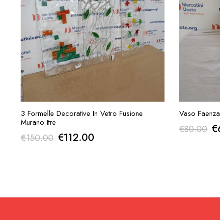
AGGIUNGI ALLA RICHIESTA
AGGI
3 Formelle Decorative In Vetro Fusione
Vaso Faenza
Murano Itre
Il
€
€
80.00
Il
Il
€
112.00
€
150.00
p
prezzo
prezzo
or
originale
attuale
er
era:
è:
€
€150.00.
€112.00.