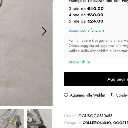
Esempi di rateizzazione con Hey
3 rate da
€
40.00
4 rate da
€
30.00
5 rate da
€
24.00
Scopri come funziona →
Per richiedere il pagamento a rate Hey
Offerta soggetta ad approvazione Heyl
verifica della disponibilità e l’accetta
Aggiungi a
Condivi
Aggiungi alla Wishlist
Codice:
OGUSOG0310453
Categorie:
,
COLLEZIONISMO
OGGETT