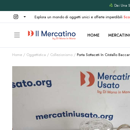
Dai Una Se
Esplora un mondo di oggetti unici e offerte imperdibili
Sco
HOME
MERCATIN
Home
Oggettistica
Collezionismo
Porta Sottaceti In Cristallo Bacca