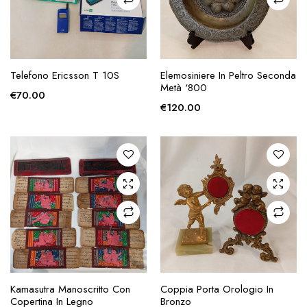
AGGIUNGI ALLA
AGGIUNGI ALLA
Telefono Ericsson T 10S
Elemosiniere In Peltro Seconda
RICHIESTA
RICHIESTA
Metà ‘800
€
70.00
€
120.00
AGGIUNGI ALLA
AGGIUNGI ALLA
Kamasutra Manoscritto Con
Coppia Porta Orologio In
RICHIESTA
RICHIESTA
Copertina In Legno
Bronzo