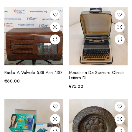
zzo
zzo
x
AGGIUNGI ALLA
AGGIUNGI ALLA
Radio A Valvole 538 Anni ’30
Macchina Da Scrivere Olivetti
RICHIESTA
RICHIESTA
Lettera Dl
€
80.00
€
75.00