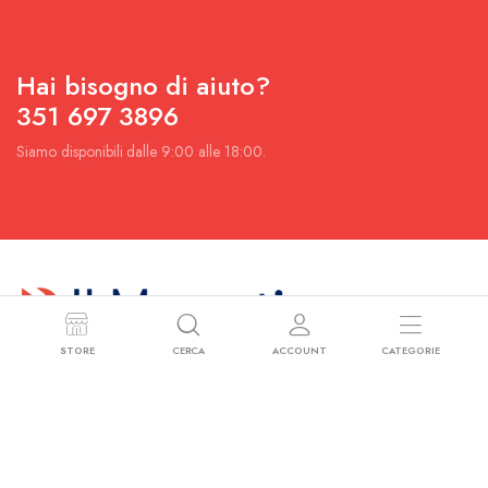
AGGIUNGI ALLA
AGGIUNGI ALLA
Treppiedi Portafiori In Ferro
Statuina Caricaturale
RICHIESTA
RICHIESTA
Battuto Primi ‘900
Capodimonte ( Mancanze)
€
120.00
€
80.00
STORE
CERCA
ACCOUNT
CATEGORIE
AGGIUNGI ALLA
AGGIUNGI ALLA
Coppia Di Lampade In
3 Applique A 3 Luci In Bronzo
RICHIESTA
RICHIESTA
Ceramica A Coste Filo Oro
Dorato XX Secolo