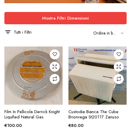
Mostra Filtri Dimensioni
Tutti i Filtri
AGGIUNGI ALLA
AGGIUNGI ALLA
Film In Pellicola Derrick Knight
Custodia Bianca The Cube
RICHIESTA
RICHIESTA
Liquified Natural Gas
Brionvega St20117 Zanuso
€
100.00
€
80.00