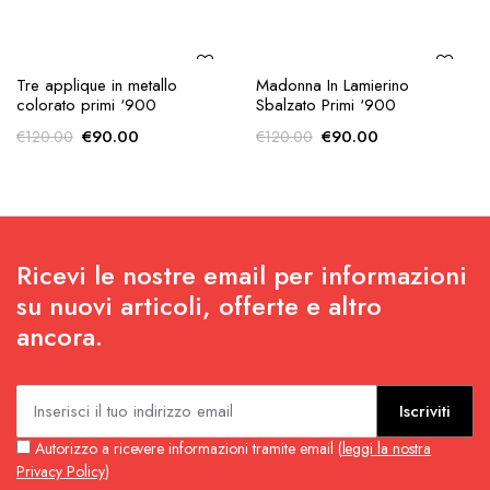
AGGIUNGI ALLA
AGGIUNGI ALLA
Scrigno In Ottone Con Scene
Coppia Di Vasi Warneke Vis A
RICHIESTA
RICHIESTA
Agresti In Rilievo
Vis Rosso/Giallo
€
150.00
€
120.00