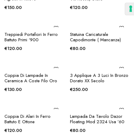
AGGIUNGI ALLA
AGGIUNGI ALLA
Croce Processionale Copta
Thermos Aldo Turà Per
RICHIESTA
RICHIESTA
Macabo
€
80.00
€
120.00
AGGIUNGI ALLA
AGGIUNGI ALLA
Shaker In Metallo Argentato
Coppia Di Acquesantiere In
RICHIESTA
RICHIESTA
Macabo
Lamierino Sbalzato
€
80.00
€
140.00