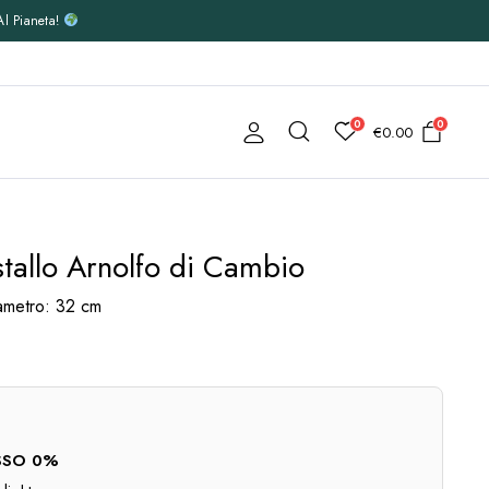
Al Pianeta!
0
0
€
0.00
stallo Arnolfo di Cambio
ametro: 32 cm
TASSO 0%