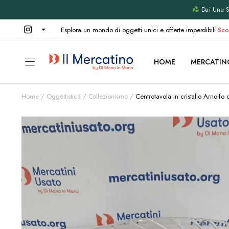
Dai Una Se
Esplora un mondo di oggetti unici e offerte imperdibili
Sco
HOME
MERCATIN
Home
Oggettistica
Collezionismo
Centrotavola in cristallo Arnolfo