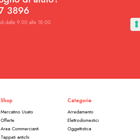
7 3896
ili dalle 9:00 alle 18:00.
Shop
Categorie
Mercatino Usato
Arredamento
Offerte
Elettrodomestici
Area Commercianti
Oggettistica
Tappeti antichi