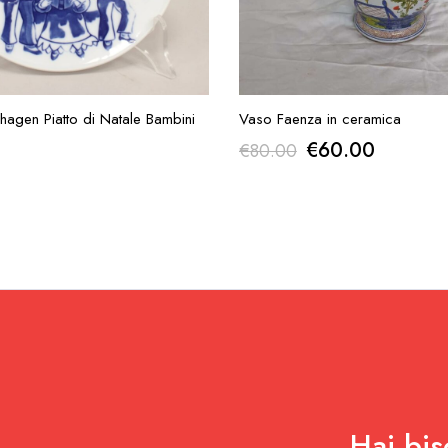
UNGI ALLA RICHIESTA
AGGIUNGI ALLA RICH
agen Piatto di Natale Bambini
Vaso Faenza in ceramica
Il
Il
€
60.00
€
80.00
prezzo
prezzo
originale
attuale
era:
è:
€80.00.
€60.00
Hai bis