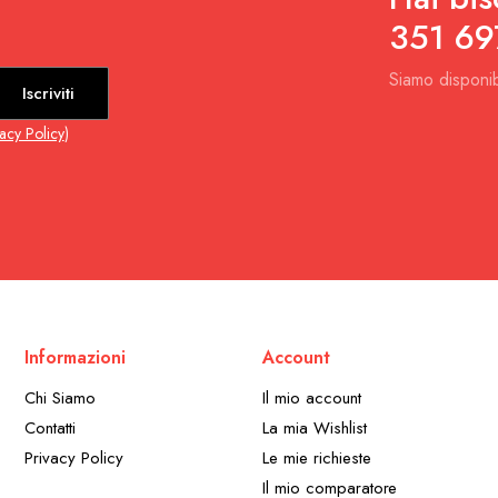
351 69
Siamo disponib
Iscriviti
vacy Policy
)
Informazioni
Account
Chi Siamo
Il mio account
Contatti
La mia Wishlist
Privacy Policy
Le mie richieste
Il mio comparatore