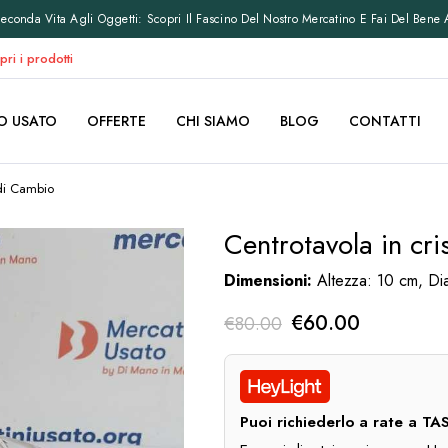
conda Vita Agli Oggetti: Scopri Il Fascino Del Nostro Mercatino E Fai Del Bene 
pri i prodotti
O USATO
OFFERTE
CHI SIAMO
BLOG
CONTATTI
 di Cambio
Centrotavola in cri
Dimensioni:
Altezza: 10 cm, Di
Il
Il
€
60.00
€
80.00
prezzo
prezzo
originale
attuale
era:
è:
Puoi richiederlo a rate a 
€80.00.
€60.00.