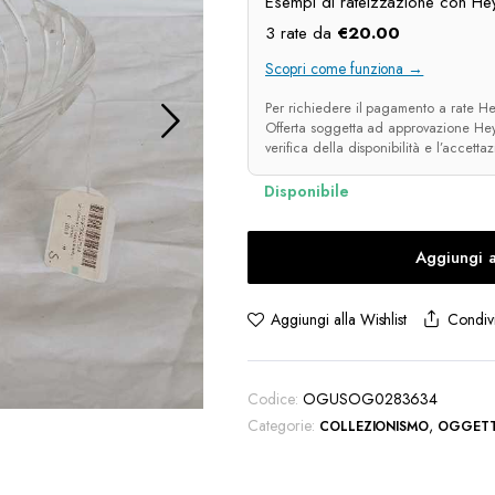
Esempi di rateizzazione con Hey
3 rate da
€
20.00
Scopri come funziona →
Per richiedere il pagamento a rate Hey
Offerta soggetta ad approvazione Heyl
verifica della disponibilità e l’accetta
Aggiungi a
Condivi
Aggiungi alla Wishlist
Codice:
OGUSOG0283634
Categorie:
,
COLLEZIONISMO
OGGETT