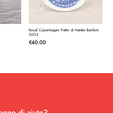
IESTA
AGGIUNGI ALLA RICHIESTA
Royal Copenhagen Piatto di Natale Bambini
2003
€
40.00
.
ogno di aiuto?