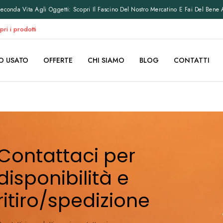
conda Vita Agli Oggetti: Scopri Il Fascino Del Nostro Mercatino E Fai Del Bene 
pri i prodotti
O USATO
OFFERTE
CHI SIAMO
BLOG
CONTATTI
Contattaci per
disponibilità e
ritiro/spedizione