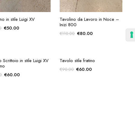
AGGIUNGI ALLA
AGGIUNGI ALLA
no in stile Luigi XV
Tavolino da Lavoro in Noce –
RICHIESTA
RICHIESTA
Inizi 800
Il
Il
€
50.00
0
Il
Il
€
80.00
€
110.00
prezzo
prezzo
prezzo
prezzo
originale
attuale
originale
attuale
era:
è:
era:
è:
€70.00.
€50.00.
€110.00.
€80.00.
AGGIUNGI ALLA
AGGIUNGI ALLA
 Scrittoio in stile Luigi XV
Tavolo stile fratino
RICHIESTA
RICHIESTA
rno
Il
Il
€
60.00
€
90.00
Il
Il
€
60.00
0
prezzo
prezzo