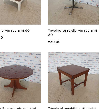
AGGIUNGI ALLA
AGGIUNGI ALLA
ino Vintage anni 60
Tavolino su rotelle Vintage anni
RICHIESTA
RICHIESTA
60
00
€
50.00
AGGIUNGI ALLA
AGGIUNGI ALLA
o Rotondo Vintage anni
Tavolo allungabile in stile primi