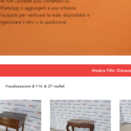
er tutti i prodotti puoi contattarci su
hatsApp o aggiungerli a una richiesta
'acquisto per verificare la reale disponibilità e
rganizzare il ritiro o la spedizione.
Mostra Filtri Dimens
Ordina
Visualizzazione di 1-16 di 27 risultati
in
base
al
più
recente