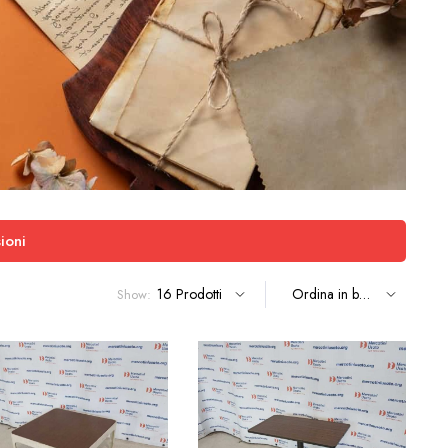
ioni
Show: