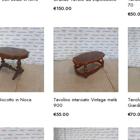
RICHIESTA
RICHIESTA
70
€
150.00
€
50.
GIUNGI ALLA
AGGIUNGI ALLA
Biscotto in Noce
Tavolino intarsiato Vintage metà
Tavol
RICHIESTA
RICHIESTA
900
Giard
€
55.00
€
70.