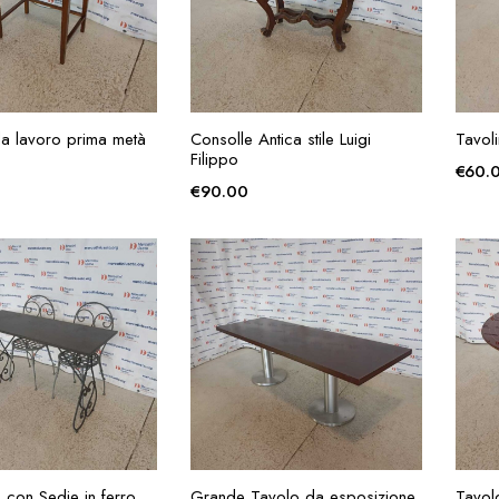
GIUNGI ALLA
AGGIUNGI ALLA
da lavoro prima metà
Consolle Antica stile Luigi
Tavol
RICHIESTA
RICHIESTA
Filippo
€
60.
€
90.00
GIUNGI ALLA
AGGIUNGI ALLA
 con Sedie in ferro
Grande Tavolo da esposizione
Tavol