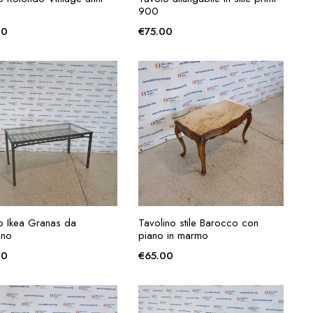
RICHIESTA
RICHIESTA
900
00
€
75.00
AGGIUNGI ALLA
AGGIUNGI ALLA
o Ikea Granas da
Tavolino stile Barocco con
RICHIESTA
RICHIESTA
ino
piano in marmo
00
€
65.00