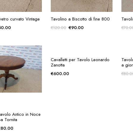
GIUNGI ALLA
AGGIUNGI ALLA
vetro curvato Vintage
Tavolino a Biscotto di fine 800
Tavoli
RICHIESTA
RICHIESTA
Il
Il
Il
50.00
€
90.00
€
120.00
€
70.0
rezzo
prezzo
prezzo
prezzo
iginale
attuale
originale
attuale
a:
è:
era:
è:
70.00.
€50.00.
€120.00.
€90.00.
GIUNGI ALLA
AGGIUNGI ALLA
Tavolo Antico in Noce
Cavalletti per Tavolo Leonardo
Tavolo
RICHIESTA
RICHIESTA
 Tornita
Zanotta
a gio
Il
€
80.00
€
600.00
€
80.0