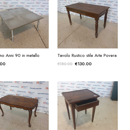
AGGIUNGI ALLA
AGGIUNGI ALLA
no Anni 90 in metallo
Tavolo Rustico stile Arte Povera
RICHIESTA
RICHIESTA
Il
Il
.00
€
130.00
€
180.00
prezzo
prezzo
originale
attuale
era:
è:
€180.00.
€130.00.