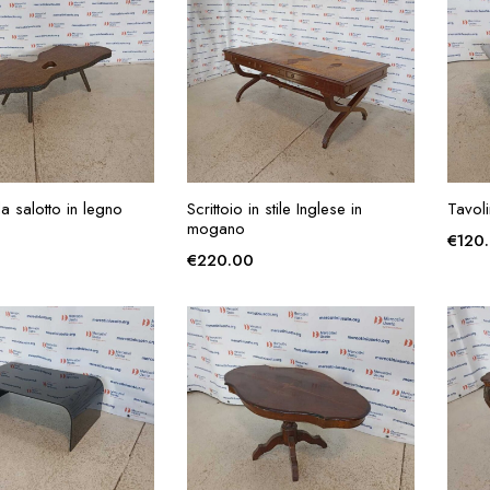
GIUNGI ALLA
AGGIUNGI ALLA
a salotto in legno
Scrittoio in stile Inglese in
Tavoli
RICHIESTA
RICHIESTA
mogano
€
120
€
220.00