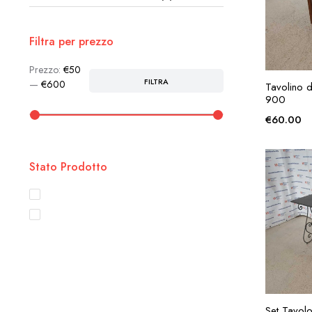
Filtra per prezzo
Prezzo:
€50
AG
FILTRA
Prezzo
Prezzo
—
€600
Tavolino 
Min
Max
900
€
60.00
Stato Prodotto
Disponibile
In Sconto
AG
Set Tavolo