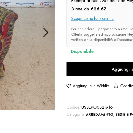
Esempi di rateizzazione con Hey
3 rate da
€
26.67
Scopri come funziona →
Per richiedere il pagamento a rate Hey
Offerta soggetta ad approvazione Heyl
verifica della disponibilità e l’accetta
Aggiungi a
Condivi
Aggiungi alla Wishlist
Codice:
USSEPO0321916
Categorie:
,
ARREDAMENTO
SEDIE E 