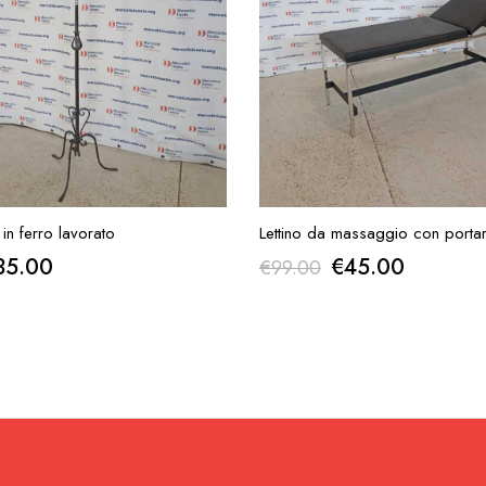
UNGI ALLA RICHIESTA
AGGIUNGI ALLA RICH
in ferro lavorato
Lettino da massaggio con porta
Il
Il
Il
35.00
€
45.00
€
99.00
rezzo
prezzo
prezzo
prezzo
iginale
attuale
originale
attuale
a:
è:
era:
è:
72.00.
€35.00.
€99.00.
€45.00.