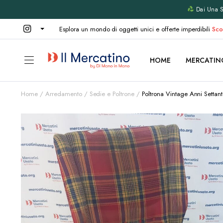
Dai Una Se
Esplora un mondo di oggetti unici e offerte imperdibili
Sco
HOME
MERCATIN
Home
Arredamento
Sedie e Poltrone
Poltrona Vintage Anni Settan