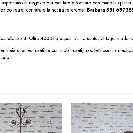
vi aspettiamo in negozio per valutare e toccare con mano la qualità 
n tempo reale, contattate la nostra referente:
Barbara 351 69738
 Castellazzo 8. Oltre 4000mq espositivi, tra usato, vintage, modernari
tinaia di arredi usati tra cui: mobili usati, mobiletti usati, armadi us
ncora.