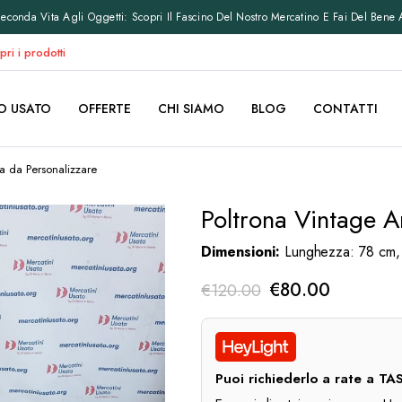
conda Vita Agli Oggetti: Scopri Il Fascino Del Nostro Mercatino E Fai Del Bene 
pri i prodotti
O USATO
OFFERTE
CHI SIAMO
BLOG
CONTATTI
ta da Personalizzare
Poltrona Vintage A
Dimensioni:
Lunghezza: 78 cm, 
Il
Il
€
80.00
€
120.00
prezzo
prezzo
originale
attuale
era:
è:
Puoi richiederlo a rate a 
€120.00.
€80.00.