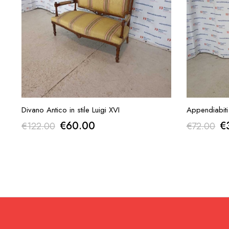
AGGIUNGI ALLA RICHIESTA
AGGI
Divano Antico in stile Luigi XVI
Appendiabiti 
Il
Il
Il
€
60.00
€
€
122.00
€
72.00
prezzo
prezzo
p
originale
attuale
or
era:
è:
er
€122.00.
€60.00.
€