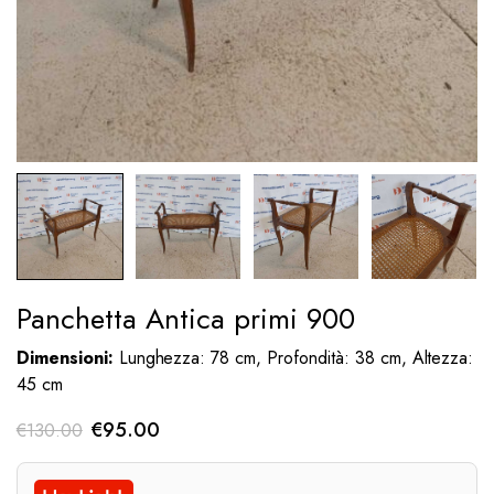
Panchetta Antica primi 900
Dimensioni:
Lunghezza: 78 cm, Profondità: 38 cm, Altezza:
45 cm
Il
Il
€
95.00
€
130.00
prezzo
prezzo
originale
attuale