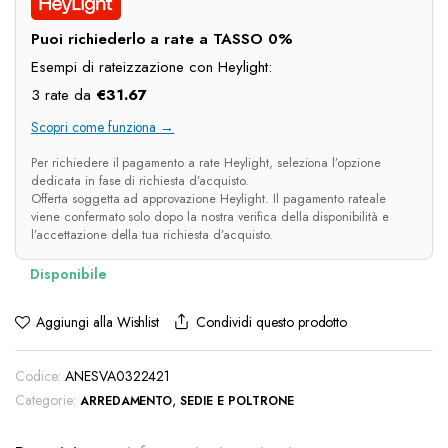
era:
è:
Puoi richiederlo a rate a TASSO 0%
€130.00.
€95.00.
Esempi di rateizzazione con Heylight:
3 rate da
€
31.67
Scopri come funziona →
Per richiedere il pagamento a rate Heylight, seleziona l’opzione
dedicata in fase di richiesta d’acquisto.
Offerta soggetta ad approvazione Heylight. Il pagamento rateale
viene confermato solo dopo la nostra verifica della disponibilità e
l’accettazione della tua richiesta d’acquisto.
Condividi questo prodotto
Aggiungi alla Wishlist
Codice:
ANESVA0322421
Categorie:
,
ARREDAMENTO
SEDIE E POLTRONE