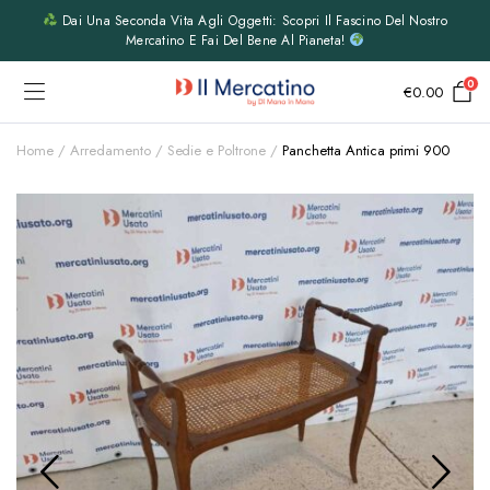
Dai Una Seconda Vita Agli Oggetti: Scopri Il Fascino Del Nostro
Mercatino E Fai Del Bene Al Pianeta!
0
€
0.00
Home
Arredamento
Sedie e Poltrone
Panchetta Antica primi 900