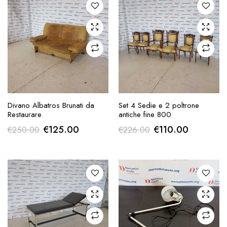
AGGIUNGI ALLA
AGGIUNGI ALLA
Divano Albatros Brunati da
Set 4 Sedie e 2 poltrone
RICHIESTA
RICHIESTA
Restaurare
antiche fine 800
Il
Il
Il
Il
€
125.00
€
110.00
€
250.00
€
226.00
prezzo
prezzo
prezzo
prezzo
originale
attuale
originale
attuale
era:
è:
era:
è:
€250.00.
€125.00.
€226.00.
€110.00.