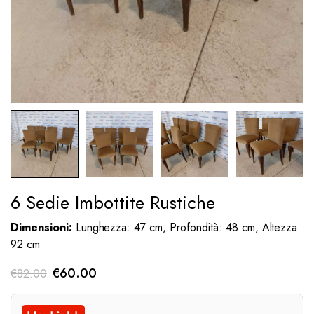
6 Sedie Imbottite Rustiche
Dimensioni:
Lunghezza: 47 cm, Profondità: 48 cm, Altezza:
92 cm
Il
Il
€
60.00
€
82.00
prezzo
prezzo
originale
attuale