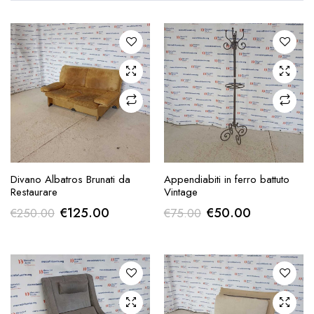
AGGIUNGI ALLA
AGGIUNGI ALLA
Divano Albatros Brunati da
Appendiabiti in ferro battuto
RICHIESTA
RICHIESTA
Restaurare
Vintage
Il
Il
Il
Il
€
125.00
€
50.00
€
250.00
€
75.00
prezzo
prezzo
prezzo
prezzo
originale
attuale
originale
attuale
era:
è:
era:
è:
€250.00.
€125.00.
€75.00.
€50.00.