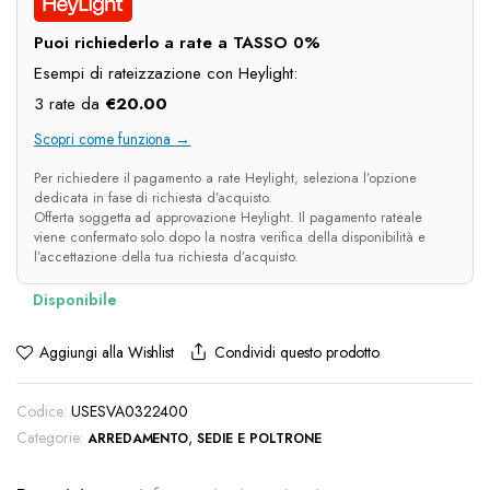
era:
è:
Puoi richiederlo a rate a TASSO 0%
€82.00.
€60.00.
Esempi di rateizzazione con Heylight:
3 rate da
€
20.00
Scopri come funziona →
Per richiedere il pagamento a rate Heylight, seleziona l’opzione
dedicata in fase di richiesta d’acquisto.
Offerta soggetta ad approvazione Heylight. Il pagamento rateale
viene confermato solo dopo la nostra verifica della disponibilità e
l’accettazione della tua richiesta d’acquisto.
Condividi questo prodotto
Aggiungi alla Wishlist
Codice:
USESVA0322400
Categorie:
,
ARREDAMENTO
SEDIE E POLTRONE