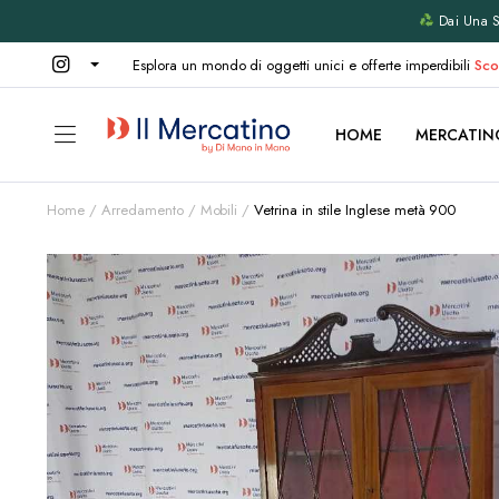
Dai Una Se
Esplora un mondo di oggetti unici e offerte imperdibili
Sco
HOME
MERCATIN
Home
Arredamento
Mobili
Vetrina in stile Inglese metà 900