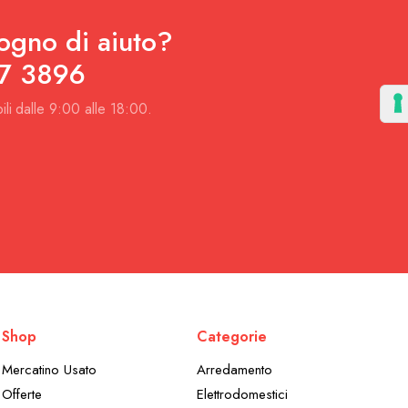
ogno di aiuto?
7 3896
ili dalle 9:00 alle 18:00.
Shop
Categorie
Mercatino Usato
Arredamento
Offerte
Elettrodomestici