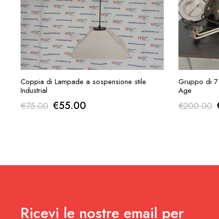
AGGIUNGI ALLA RICHIESTA
AGGI
Coppia di Lampade a sospensione stile
Gruppo di 7 
Industrial
Age
Il
Il
I
€
55.00
€
75.00
€
200.00
prezzo
prezzo
originale
attuale
era:
è:
€75.00.
€55.00.
Ricevi le nostre email per