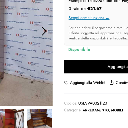
Esempi di rateizzazione con Hey
3 rate da
€
21.67
Scopri come funziona →
Per richiedere il pagamento a rate Hey
Offerta soggetta ad approvazione Heyl
verifica della disponibilità e l’accetta
Aggiungi a
Condivi
Aggiungi alla Wishlist
Codice:
USESVA0321123
Categorie:
,
ARREDAMENTO
MOBILI