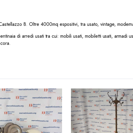
 Castellazzo 8. Oltre 4000mq espositivi, tra usato, vintage, modernari
tinaia di arredi usati tra cui: mobili usati, mobiletti usati, armadi us
ncora.