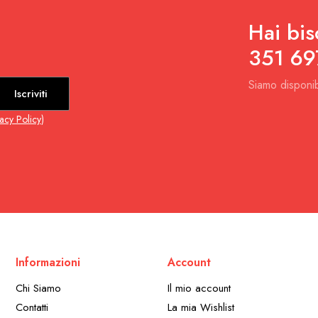
Hai bis
351 69
Siamo disponib
Iscriviti
vacy Policy
)
Informazioni
Account
Chi Siamo
Il mio account
Contatti
La mia Wishlist