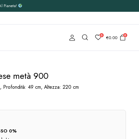
Al Pianeta!
0
0
€
0.00
glese metà 900
 Profondità: 49 cm, Altezza: 220 cm
TASSO 0%