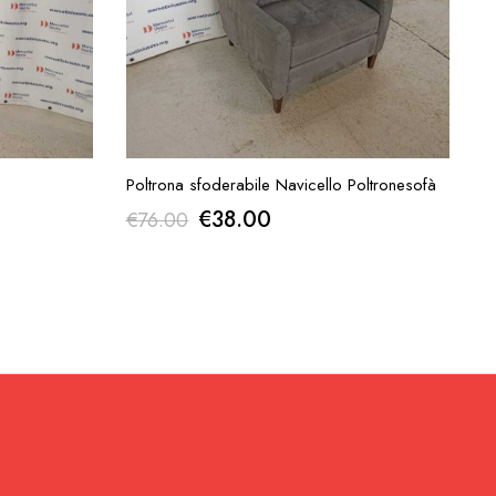
IESTA
AGGIUNGI ALLA RICHIESTA
Poltrona sfoderabile Navicello Poltronesofà
Il
Il
€
38.00
€
76.00
prezzo
prezzo
originale
attuale
era:
è:
€76.00.
€38.00.