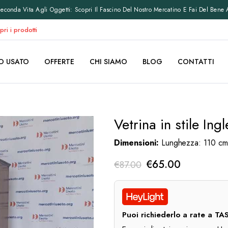
conda Vita Agli Oggetti: Scopri Il Fascino Del Nostro Mercatino E Fai Del Bene 
pri i prodotti
O USATO
OFFERTE
CHI SIAMO
BLOG
CONTATTI
Vetrina in stile In
Dimensioni:
Lunghezza: 110 cm,
Il
Il
€
65.00
€
87.00
prezzo
prezzo
originale
attuale
era:
è:
Puoi richiederlo a rate a 
€87.00.
€65.00.