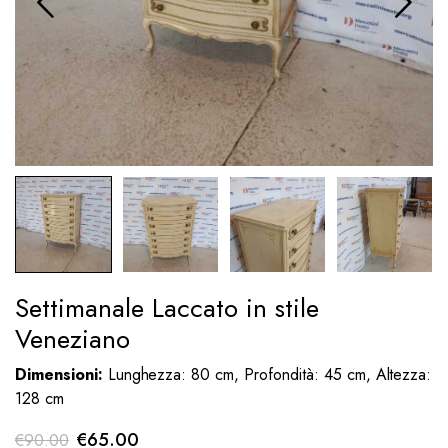
Settimanale Laccato in stile
Veneziano
Dimensioni:
Lunghezza: 80 cm, Profondità: 45 cm, Altezza:
128 cm
Il
Il
€
65.00
€
90.00