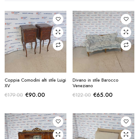
AGGIUNGI ALLA
AGGIUNGI ALLA
Coppia Comodini alti stile Luigi
Divano in stile Barocco
RICHIESTA
RICHIESTA
XV
Veneziano
Il
Il
Il
Il
€
90.00
€
65.00
€
179.00
€
122.00
prezzo
prezzo
prezzo
prezzo
originale
attuale
originale
attuale
era:
è:
era:
è:
€179.00.
€90.00.
€122.00.
€65.00.