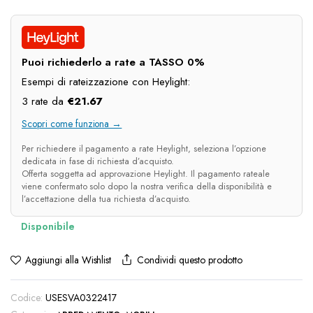
prezzo
prezzo
originale
attuale
era:
è:
Puoi richiederlo a rate a TASSO 0%
€90.00.
€65.00.
Esempi di rateizzazione con Heylight:
3 rate da
€
21.67
Scopri come funziona →
Per richiedere il pagamento a rate Heylight, seleziona l’opzione
dedicata in fase di richiesta d’acquisto.
Offerta soggetta ad approvazione Heylight. Il pagamento rateale
viene confermato solo dopo la nostra verifica della disponibilità e
l’accettazione della tua richiesta d’acquisto.
Condividi questo prodotto
Aggiungi alla Wishlist
Codice:
USESVA0322417