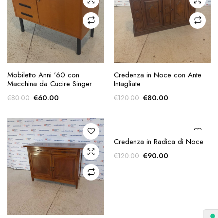
AGGIUNGI ALLA
AGGIUNGI ALLA
Mobiletto Anni ’60 con
Credenza in Noce con Ante
RICHIESTA
RICHIESTA
Macchina da Cucire Singer
Intagliate
Il
Il
Il
Il
€
60.00
€
80.00
€
80.00
€
120.00
prezzo
prezzo
prezzo
prezzo
originale
attuale
originale
attuale
era:
è:
era:
è:
€80.00.
€60.00.
€120.00.
€80.00.