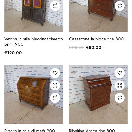
AGGIUNGI ALLA
AGGIUNGI ALLA
Vetrina in stile Neorinascimento
Cassettone in Noce fine 800
RICHIESTA
RICHIESTA
primi 900
Il
Il
€
80.00
€
110.00
€
120.00
prezzo
prezzo
originale
attuale
era:
è:
€110.00.
€80.00.
AGGIUNGI ALLA
AGGIUNGI ALLA
Ribalta in stile di metà 900
Ribaltina Antica fine 800