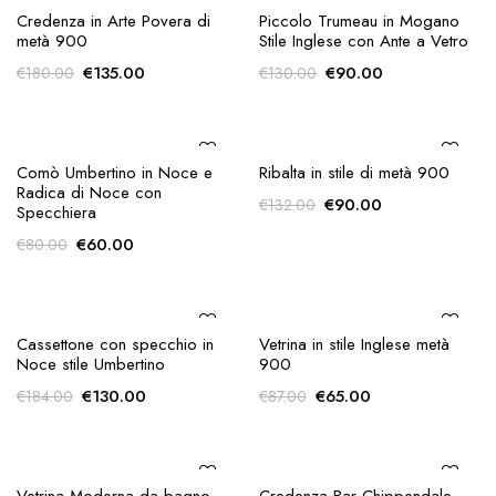
€90.00.
€65.00.
AGGIUNGI ALLA
AGGIUNGI ALLA
Credenza in Arte Povera di
Piccolo Trumeau in Mogano
RICHIESTA
RICHIESTA
metà 900
Stile Inglese con Ante a Vetro
Il
Il
Il
Il
€
135.00
€
90.00
€
180.00
€
130.00
prezzo
prezzo
prezzo
prezzo
originale
attuale
originale
attuale
era:
è:
era:
è:
€180.00.
€135.00.
€130.00.
€90.00.