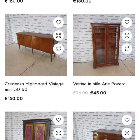
€
160.00
€
180.00
AGGIUNGI ALLA
AGGIUNGI ALLA
Credenza Highboard Vintage
Vetrina in stile Arte Povera
RICHIESTA
RICHIESTA
anni 50-60
Il
Il
€
45.00
€
96.00
€
150.00
prezzo
prezzo
originale
attuale
era:
è:
€96.00.
€45.00.