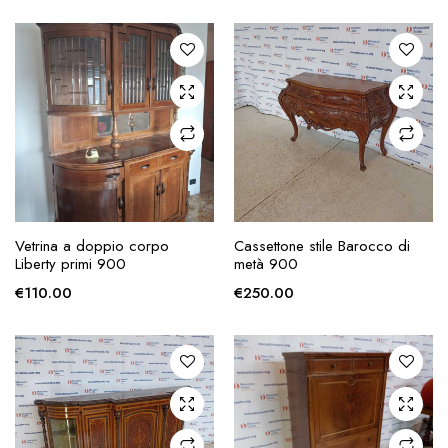
zzo
zzo
x
AGGIUNGI ALLA
AGGIUNGI ALLA
Vetrina a doppio corpo
Cassettone stile Barocco di
RICHIESTA
RICHIESTA
Liberty primi 900
metà 900
€
110.00
€
250.00