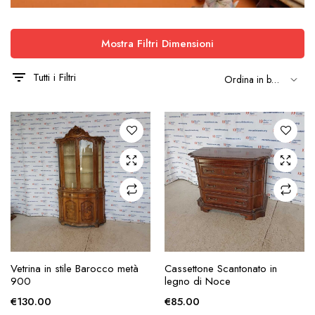
Mostra Filtri Dimensioni
Tutti i Filtri
AGGIUNGI ALLA
AGGIUNGI ALLA
Vetrina in stile Barocco metà
Cassettone Scantonato in
RICHIESTA
RICHIESTA
900
legno di Noce
€
130.00
€
85.00