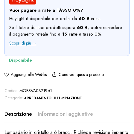
era:
è:
Vuoi pagare a rate a TASSO 0%?
€70.00.
€40.00.
Heylight è disponibile per ordini da
60 €
in su.
Se il totale dei tuoi prodotti supera
60 €
, potrai richiedere
il pagamento rateale fino a
15 rate
a tasso 0%.
Scopri di più →
Condividi questo prodotto
Aggiungi alla Wishlist
Codice:
MOESVA0321961
Categorie:
,
ARREDAMENTO
ILLUMINAZIONE
Descrizione
Informazioni aggiuntive
Lampadario in cristallo a 6 bracci. Richiede revisione impianto