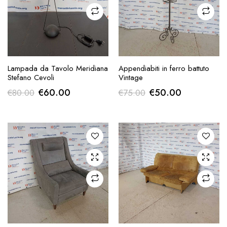
AGGIUNGI ALLA
AGGIUNGI ALLA
Lampada da Tavolo Meridiana
Appendiabiti in ferro battuto
RICHIESTA
RICHIESTA
Stefano Cevoli
Vintage
Il
Il
Il
Il
€
60.00
€
50.00
€
80.00
€
75.00
prezzo
prezzo
prezzo
prezzo
originale
attuale
originale
attuale
era:
è:
era:
è:
€80.00.
€60.00.
€75.00.
€50.00.