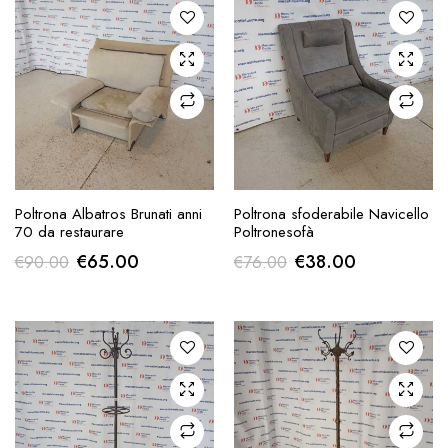
AGGIUNGI ALLA
AGGIUNGI ALLA
Poltrona Albatros Brunati anni
Poltrona sfoderabile Navicello
RICHIESTA
RICHIESTA
70 da restaurare
Poltronesofà
Il
Il
Il
Il
€
65.00
€
38.00
€
90.00
€
76.00
prezzo
prezzo
prezzo
prezzo
originale
attuale
originale
attuale
era:
è:
era:
è:
€90.00.
€65.00.
€76.00.
€38.00.