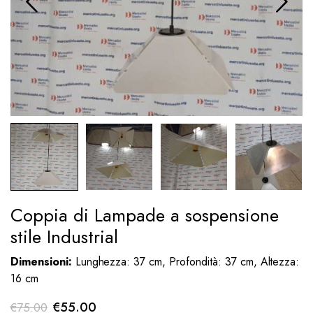
Coppia di Lampade a sospensione
stile Industrial
Dimensioni:
Lunghezza: 37 cm, Profondità: 37 cm, Altezza:
16 cm
Il
Il
€
55.00
€
75.00