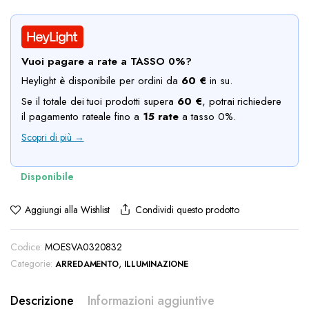
prezzo
prezzo
originale
attuale
era:
è:
Vuoi pagare a rate a TASSO 0%?
€75.00.
€55.00.
Heylight è disponibile per ordini da
60 €
in su.
Se il totale dei tuoi prodotti supera
60 €
, potrai richiedere
il pagamento rateale fino a
15 rate
a tasso 0%.
Scopri di più →
Condividi questo prodotto
Aggiungi alla Wishlist
Codice:
MOESVA0320832
Categorie:
,
ARREDAMENTO
ILLUMINAZIONE
Descrizione
Informazioni aggiuntive