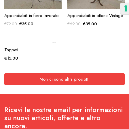
AGGIUNGI ALLA
AGGIUNGI ALLA
Appendiabiti in ferro lavorato
Appendiabiti in ottone Vintage
RICHIESTA
RICHIESTA
Il
Il
Il
Il
€
35.00
€
35.00
€
72.00
€
69.00
prezzo
prezzo
prezzo
prezzo
originale
attuale
originale
attuale
era:
è:
era:
è:
€72.00.
€35.00.
€69.00.
€35.00.
AGGIUNGI ALLA
Tappeti
RICHIESTA
€
15.00