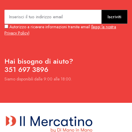
Non ci sono altri prodotti
Ricevi le nostre email per informazioni
su nuovi articoli, offerte e altro
ancora.
Iscriviti
Autorizzo a ricevere informazioni tramite email (
leggi la nostra
Privacy Policy
)
Hai bisogno di aiuto?
351 697 3896
Siamo disponibili dalle 9:00 alle 18:00.