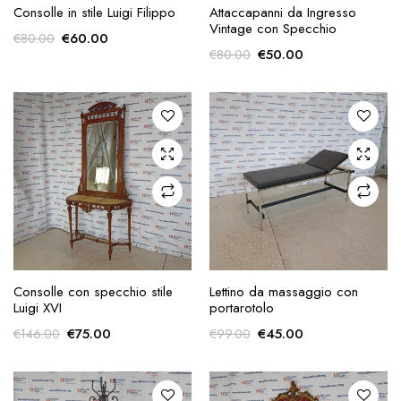
AGGIUNGI ALLA
AGGIUNGI ALLA
Consolle in stile Luigi Filippo
Attaccapanni da Ingresso
RICHIESTA
RICHIESTA
Vintage con Specchio
Il
Il
€
60.00
€
80.00
Il
Il
€
50.00
€
80.00
prezzo
prezzo
prezzo
prezzo
originale
attuale
originale
attuale
era:
è:
era:
è:
€80.00.
€60.00.
€80.00.
€50.00.
AGGIUNGI ALLA
AGGIUNGI ALLA
Consolle con specchio stile
Lettino da massaggio con
RICHIESTA
RICHIESTA
Luigi XVI
portarotolo
Il
Il
Il
Il
€
75.00
€
45.00
€
146.00
€
99.00
prezzo
prezzo
prezzo
prezzo
originale
attuale
originale
attuale
era:
è:
era:
è: