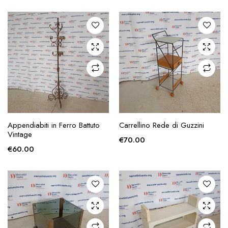
zzo
zzo
x
AGGIUNGI ALLA
AGGIUNGI ALLA
Appendiabiti in Ferro Battuto
Carrellino Rede di Guzzini
RICHIESTA
RICHIESTA
Vintage
€
70.00
€
60.00