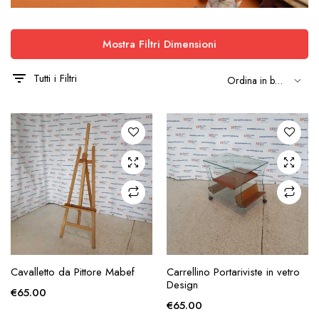
Mostra Filtri Dimensioni
Tutti i Filtri
AGGIUNGI ALLA
AGGIUNGI ALLA
Cavalletto da Pittore Mabef
Carrellino Portariviste in vetro
RICHIESTA
RICHIESTA
Design
€
65.00
€
65.00