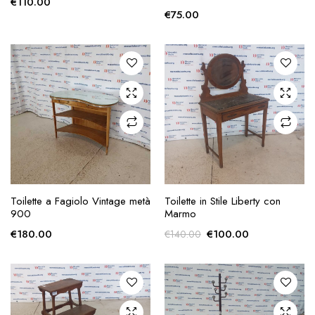
€
110.00
€
75.00
AGGIUNGI ALLA
AGGIUNGI ALLA
Toilette a Fagiolo Vintage metà
Toilette in Stile Liberty con
RICHIESTA
RICHIESTA
900
Marmo
Il
Il
€
180.00
€
100.00
€
140.00
prezzo
prezzo
originale
attuale
era:
è:
€140.00.
€100.00.