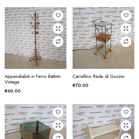
zzo
zzo
x
AGGIUNGI ALLA
AGGIUNGI ALLA
Appendiabiti in Ferro Battuto
Carrellino Rede di Guzzini
RICHIESTA
RICHIESTA
Vintage
€
70.00
€
60.00