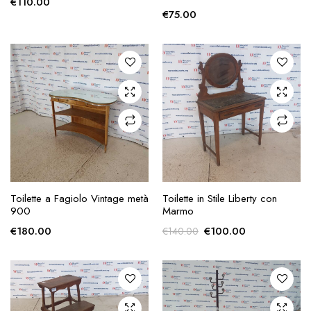
€
110.00
€
75.00
AGGIUNGI ALLA
AGGIUNGI ALLA
Toilette a Fagiolo Vintage metà
Toilette in Stile Liberty con
RICHIESTA
RICHIESTA
900
Marmo
Il
Il
€
180.00
€
100.00
€
140.00
prezzo
prezzo
originale
attuale
era:
è:
€140.00.
€100.00.