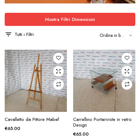
Mostra Filtri Dimensioni
Tutti i Filtri
AGGIUNGI ALLA
AGGIUNGI ALLA
Cavalletto da Pittore Mabef
Carrellino Portariviste in vetro
RICHIESTA
RICHIESTA
Design
€
65.00
€
65.00