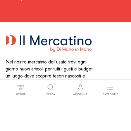
Nel nostro mercatino dell’usato trovi ogni
giorno nuovi articoli per tutti i gusti e budget,
un luogo dove scoprire tesori nascosti e
dare nuova vita agli oggetti.
351 697 3896
–
info@mercatiniusato.org
STORE
CERCA
ACCOUNT
CATEGORIE
Informazioni
Chi Siamo
Contatti