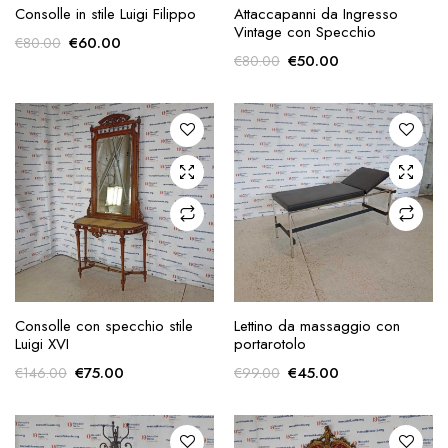
AGGIUNGI ALLA
AGGIUNGI ALLA
Consolle in stile Luigi Filippo
Attaccapanni da Ingresso
RICHIESTA
RICHIESTA
Vintage con Specchio
Il
Il
€
60.00
€
80.00
Il
Il
€
50.00
€
80.00
prezzo
prezzo
prezzo
prezzo
originale
attuale
originale
attuale
era:
è:
era:
è:
€80.00.
€60.00.
€80.00.
€50.00.
AGGIUNGI ALLA
AGGIUNGI ALLA
Consolle con specchio stile
Lettino da massaggio con
RICHIESTA
RICHIESTA
Luigi XVI
portarotolo
Il
Il
Il
Il
€
75.00
€
45.00
€
146.00
€
99.00
prezzo
prezzo
prezzo
prezzo
originale
attuale
originale
attuale
era:
è:
era:
è: