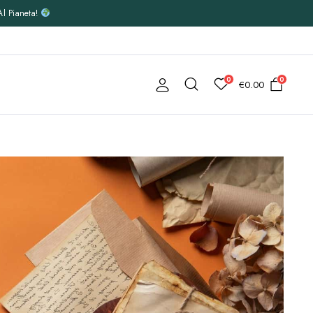
Al Pianeta!
0
0
€
0.00