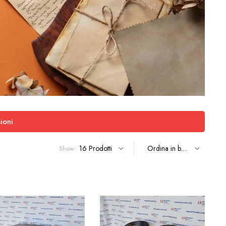
ioni
Show: