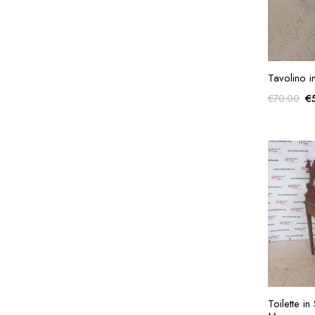
AG
Tavolino in
Il
€
€
70.00
p
or
er
€
AG
Toilette in