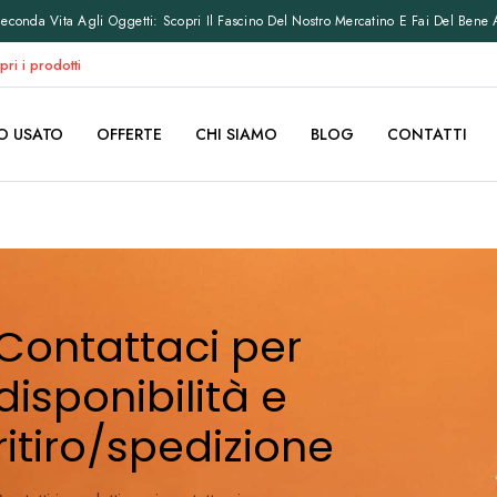
conda Vita Agli Oggetti: Scopri Il Fascino Del Nostro Mercatino E Fai Del Bene 
pri i prodotti
O USATO
OFFERTE
CHI SIAMO
BLOG
CONTATTI
Contattaci per
disponibilità e
ritiro/spedizione