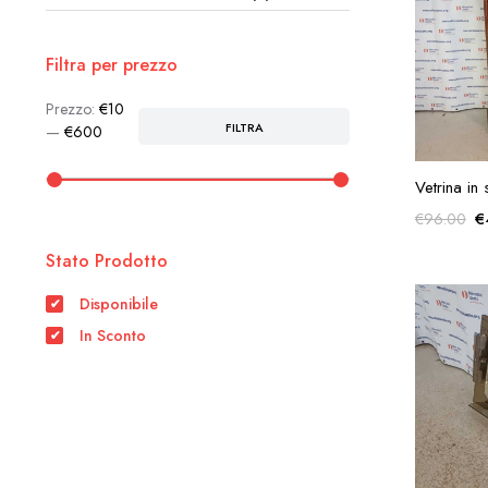
Filtra per prezzo
Prezzo:
€10
FILTRA
Prezzo
Prezzo
—
€600
Min
Max
AG
Vetrina in 
Il
€
€
96.00
p
Stato Prodotto
o
e
Disponibile
€
In Sconto