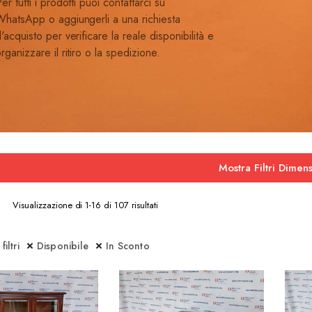
er tutti i prodotti puoi contattarci su
hatsApp o aggiungerli a una richiesta
'acquisto per verificare la reale disponibilità e
rganizzare il ritiro o la spedizione.
Mostra Filtri Dimens
Ordina
Visualizzazione di 1-16 di 107 risultati
in
base
al
iltri
Disponibile
In Sconto
più
recente