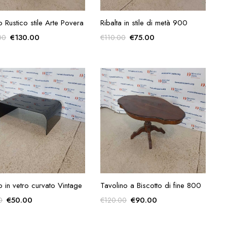
AGGIUNGI ALLA
AGGIUNGI ALLA
 Rustico stile Arte Povera
Ribalta in stile di metà 900
RICHIESTA
RICHIESTA
Il
Il
Il
Il
€
130.00
€
75.00
00
€
110.00
prezzo
prezzo
prezzo
prezzo
originale
attuale
originale
attuale
era:
è:
era:
è:
€180.00.
€130.00.
€110.00.
€75.00.
AGGIUNGI ALLA
AGGIUNGI ALLA
 in vetro curvato Vintage
Tavolino a Biscotto di fine 800
RICHIESTA
RICHIESTA
Il
Il
Il
Il
€
50.00
€
90.00
0
€
120.00
prezzo
prezzo
prezzo
prezzo
originale
attuale
originale
attuale