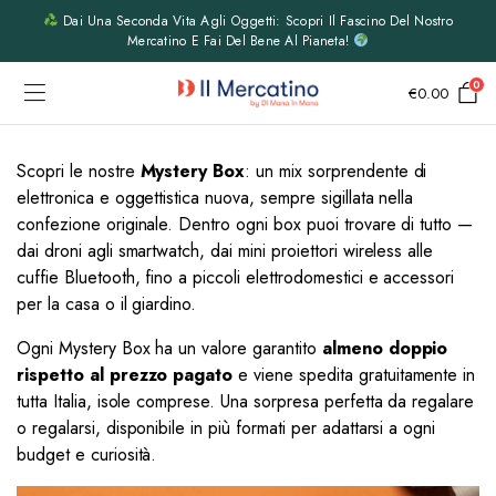
Dai Una Seconda Vita Agli Oggetti: Scopri Il Fascino Del Nostro
Mercatino E Fai Del Bene Al Pianeta!
0
€
0.00
Scopri le nostre
Mystery Box
: un mix sorprendente di
elettronica e oggettistica nuova, sempre sigillata nella
confezione originale. Dentro ogni box puoi trovare di tutto —
dai droni agli smartwatch, dai mini proiettori wireless alle
cuffie Bluetooth, fino a piccoli elettrodomestici e accessori
per la casa o il giardino.
Ogni Mystery Box ha un valore garantito
almeno doppio
rispetto al prezzo pagato
e viene spedita gratuitamente in
tutta Italia, isole comprese. Una sorpresa perfetta da regalare
o regalarsi, disponibile in più formati per adattarsi a ogni
budget e curiosità.