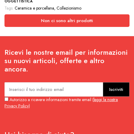
OGGETTISTICA
Tags:
Ceramica e porcellana
,
Collezionismo
Non ci sono altri prodotti
Ricevi le nostre email per informazioni
su nuovi articoli, offerte e altro
ancora.
Iscriviti
Autorizzo a ricevere informazioni tramite email (
leggi la nostra
Privacy Policy
)