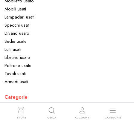
Mobiletto usato
Mobili usati
Lampadari usati
Specchi usati
Divano usato
Sedie usate
Letti usati
Librerie usate
Poltrone usate
Tavoli usati
Armadi usati
Categorie
Arredamento
Elettrodomestici
STORE
CERCA
ACCOUNT
CATEGORIE
Oggettistica