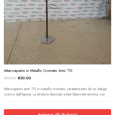
Attaccapanni in Metallo Cromato Anni ’70
Il
Il
€
30.00
€
60.00
prezzo
prezzo
originale
attuale
Attaccapanni anni ’70 in metallo cromato, caratterizzato da un design
iconico dell’epoca. La struttura slanciata e ben bilanciata termina con
era:
è:
€60.00.
€30.00.
Aggiungi alla Richiesta