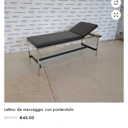
Lettino da massaggio con portarotolo
Il
Il
€
45.00
€
99.00
prezzo
prezzo