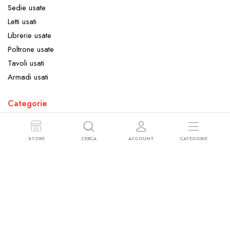
Sedie usate
Letti usati
Librerie usate
Poltrone usate
Tavoli usati
Armadi usati
Categorie
Arredamento
Elettrodomestici
STORE
CERCA
ACCOUNT
CATEGORIE
Oggettistica