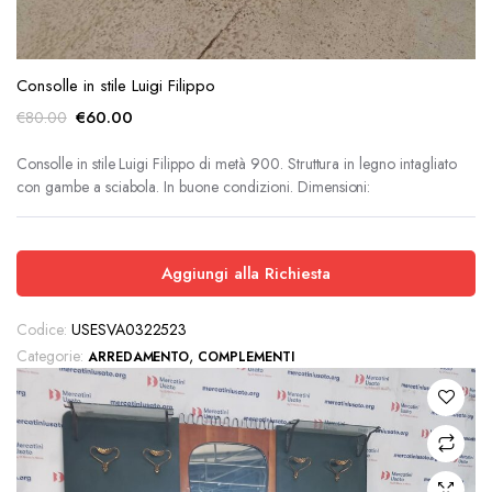
Consolle in stile Luigi Filippo
Il
Il
€
60.00
€
80.00
prezzo
prezzo
originale
attuale
Consolle in stile Luigi Filippo di metà 900. Struttura in legno intagliato
con gambe a sciabola. In buone condizioni. Dimensioni:
era:
è:
€80.00.
€60.00.
Aggiungi alla Richiesta
Codice:
USESVA0322523
Categorie:
,
ARREDAMENTO
COMPLEMENTI