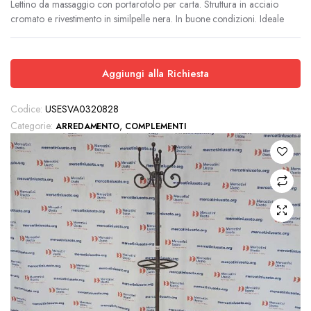
originale
attuale
Lettino da massaggio con portarotolo per carta. Struttura in acciaio
cromato e rivestimento in similpelle nera. In buone condizioni. Ideale
era:
è:
€99.00.
€45.00.
Aggiungi alla Richiesta
Codice:
USESVA0320828
Categorie:
,
ARREDAMENTO
COMPLEMENTI