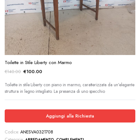
zzo
zzo
x
Toilette in Stile Liberty con Marmo
Il
Il
€
100.00
€
140.00
prezzo
prezzo
originale
attuale
Toilette in stile Liberty con piano in marmo, caratterizzata da un’elegante
struttura in legno intagliato. La presenza di uno specchio
era:
è:
€140.00.
€100.00.
Aggiungi alla Richiesta
Codice:
ANESVA0321708
Categorie:
,
ARREDAMENTO
COMPLEMENTI