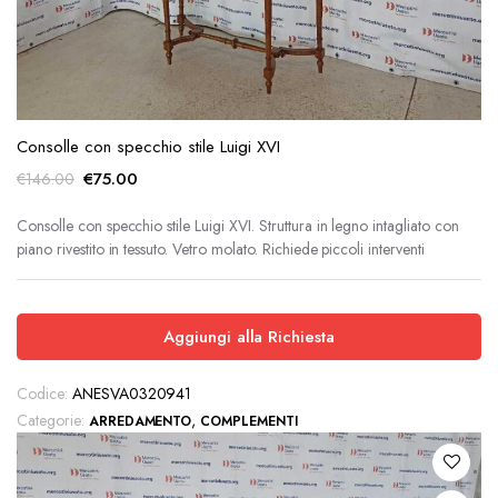
Consolle con specchio stile Luigi XVI
Il
Il
€
75.00
€
146.00
prezzo
prezzo
originale
attuale
Consolle con specchio stile Luigi XVI. Struttura in legno intagliato con
piano rivestito in tessuto. Vetro molato. Richiede piccoli interventi
era:
è:
€146.00.
€75.00.
Aggiungi alla Richiesta
Codice:
ANESVA0320941
Categorie:
,
ARREDAMENTO
COMPLEMENTI