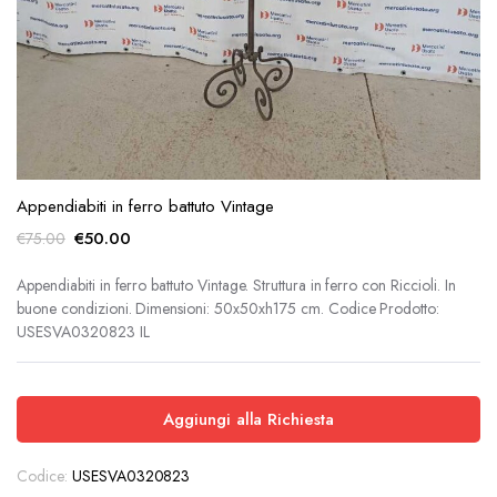
Appendiabiti in ferro battuto Vintage
Il
Il
€
50.00
€
75.00
prezzo
prezzo
originale
attuale
Appendiabiti in ferro battuto Vintage. Struttura in ferro con Riccioli. In
buone condizioni. Dimensioni: 50x50xh175 cm. Codice Prodotto:
era:
è:
USESVA0320823 IL
€75.00.
€50.00.
Aggiungi alla Richiesta
Codice:
USESVA0320823