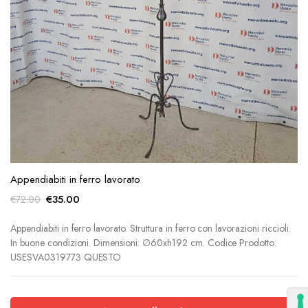
Appendiabiti in ferro lavorato
Il
Il
€
35.00
€
72.00
prezzo
prezzo
originale
attuale
Appendiabiti in ferro lavorato. Struttura in ferro con lavorazioni riccioli.
In buone condizioni. Dimensioni: ∅60xh192 cm. Codice Prodotto:
era:
è:
USESVA0319773 QUESTO
€72.00.
€35.00.