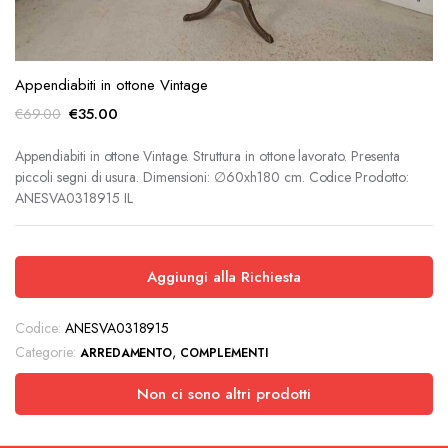
Appendiabiti in ottone Vintage
Il
Il
€
35.00
€
69.00
prezzo
prezzo
originale
attuale
Appendiabiti in ottone Vintage. Struttura in ottone lavorato. Presenta
piccoli segni di usura. Dimensioni: ∅60xh180 cm. Codice Prodotto:
era:
è:
ANESVA0318915 IL
€69.00.
€35.00.
Aggiungi alla Richiesta
Codice:
ANESVA0318915
Categorie:
,
ARREDAMENTO
COMPLEMENTI
Non ci sono altri prodotti