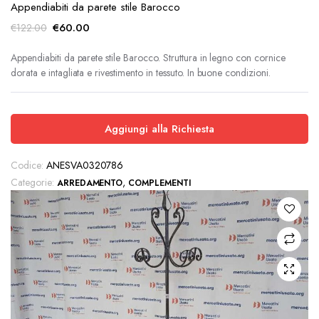
Appendiabiti da parete stile Barocco
Il
Il
€
60.00
€
122.00
prezzo
prezzo
originale
attuale
Appendiabiti da parete stile Barocco. Struttura in legno con cornice
dorata e intagliata e rivestimento in tessuto. In buone condizioni.
era:
è:
€122.00.
€60.00.
Aggiungi alla Richiesta
Codice:
ANESVA0320786
Categorie:
,
ARREDAMENTO
COMPLEMENTI