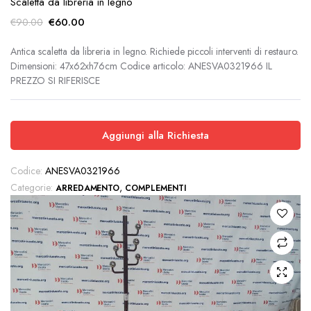
Scaletta da libreria in legno
Il
Il
€
60.00
€
90.00
prezzo
prezzo
originale
attuale
Antica scaletta da libreria in legno. Richiede piccoli interventi di restauro.
Dimensioni: 47x62xh76cm Codice articolo: ANESVA0321966 IL
era:
è:
PREZZO SI RIFERISCE
€90.00.
€60.00.
Aggiungi alla Richiesta
Codice:
ANESVA0321966
Categorie:
,
ARREDAMENTO
COMPLEMENTI