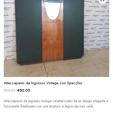
Attaccapanni da Ingresso Vintage con Specchio
Il
Il
€
50.00
€
80.00
prezzo
prezzo
originale
attuale
Attaccapanni da ingresso vintage caratterizzato da un design elegante e
funzionale. Realizzato con una struttura in legno dai toni caldi,
era:
è:
€80.00.
€50.00.